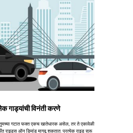
ेक गाड्यांची विनंती करणे
Uber Shu
तुमच्या गटात फक्त एकच खातेधारक असेल, तर ते एकावेळी
आमचा शटल पर्या
्यंत राइड्स ऑन डिमांड मागवू शकतात. प्रत्येक राइड सुरू
ठराविक कार्यक्र