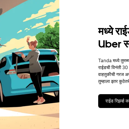
मध्ये र
Uber 
Tanda मध्ये तुमच्
राईडची विनंती 30 द
वाहतुकीची गरज असो
तुम्हाला इतर कुठेत
राईड रिझर्व्ह 