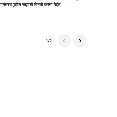
यानंतरच पुढील राइडची विनंती करता येईल.
शटलची उपलब्धत
1/2