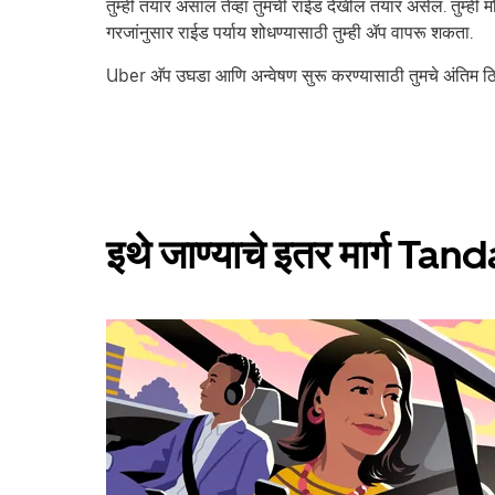
तुम्ही तयार असाल तेव्हा तुमची राईड देखील तयार असेल. तुम्ही
गरजांनुसार राईड पर्याय शोधण्यासाठी तुम्ही ॲप वापरू शकता.
Uber अ‍ॅप उघडा आणि अन्वेषण सुरू करण्यासाठी तुमचे अंतिम
इथे जाण्याचे इतर मार्ग Tan