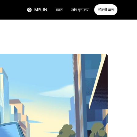
MR-IN
मदत
लॉग इन करा
नोंदणी करा