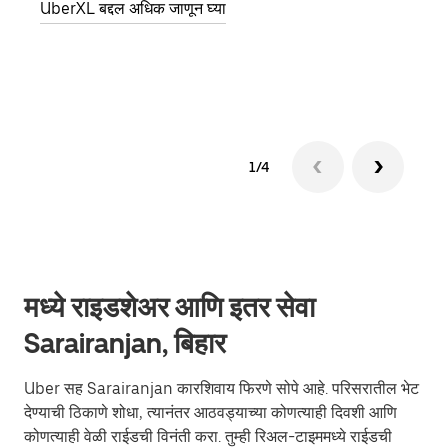
UberXL बद्दल अधिक जाणून घ्या
पिकअप
ग्रुप 
1/4
मध्ये राइडशेअर आणि इतर सेवा
Sarairanjan, बिहार
Uber सह Sarairanjan कारशिवाय फिरणे सोपे आहे. परिसरातील भेट
देण्याची ठिकाणे शोधा, त्यानंतर आठवड्याच्या कोणत्याही दिवशी आणि
कोणत्याही वेळी राईडची विनंती करा. तुम्ही रिअल-टाइममध्ये राईडची