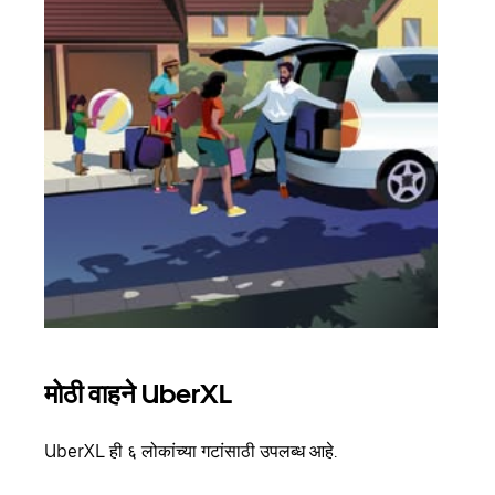
मोठी वाहने UberXL
समू
UberXL ही ६ लोकांच्या गटांसाठी उपलब्ध आहे.
जेव्हा
प्रवास