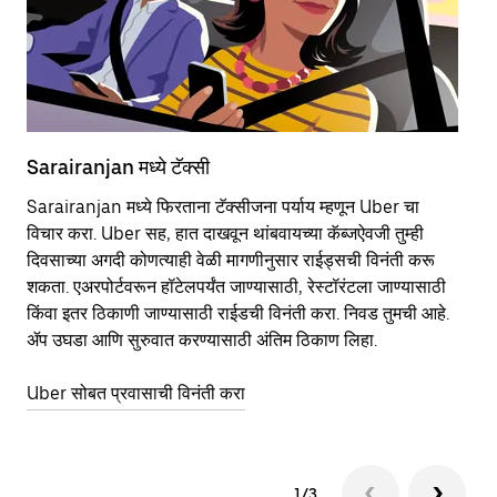
Sarairanjan मध्ये टॅक्सी
Sa
Sarairanjan मध्ये फिरताना टॅक्सीजना पर्याय म्हणून Uber चा
सा
विचार करा. Uber सह, हात दाखवून थांबवायच्या कॅब्जऐवजी तुम्ही
आहे
दिवसाच्या अगदी कोणत्याही वेळी मागणीनुसार राईड्सची विनंती करू
कर
शकता. एअरपोर्टवरून हॉटेलपर्यंत जाण्यासाठी, रेस्टॉरंटला जाण्यासाठी
पा
किंवा इतर‍ ठिकाणी जाण्यासाठी राईडची विनंती करा. निवड तुमची आहे.
की
ॲप उघडा आणि सुरुवात करण्यासाठी अंतिम ठिकाण लिहा.
वा
Uber सोबत प्रवासाची विनंती करा
Ub
1/3