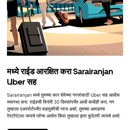
button
to
close
the
calendar.
मध्ये राईड आरक्षित करा Sarairanjan
Uber सह
Sarairanjan मध्ये तुमच्या कार सेवेच्या गरजांसाठी Uber सह आधीच
व्यवस्था करा. राईडची विनंती 30 दिवसांपर्यंत आधी कधीही करा, मग
तुम्हाला एअरपोर्टपर्यंत वाहतुकीची गरज असो, तुमच्या आवडत्या
रेस्टॉरंटला जायचे प्लॅन्स असोत किंवा तुम्हाला इतर कुठेतरी जायचे असो.