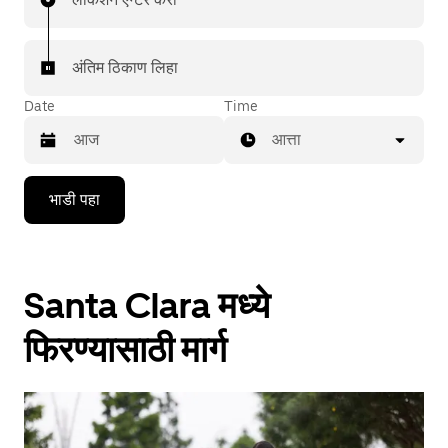
अंतिम ठिकाण लिहा
Date
Time
आत्ता
Press
भाडी पहा
the
down
arrow
key
to
Santa Clara मध्ये
interact
with
the
फिरण्यासाठी मार्ग
calendar
and
select
a
date.
Press