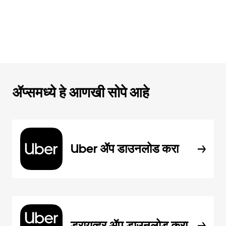
ॲप्समध्ये हे आणखी सोपे आहे
Uber ॲप डाउनलोड करा
ड्रायव्हर ॲप डाउनलोड करा