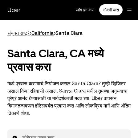
मुख्य
सामग्रीवर
Uber
लॉग इन करा
नोंदणी करा
जा
संयुक्त राष्ट्रे
>
California
>
Santa Clara
Santa Clara, CA मध्ये
प्रवास करा
मध्ये प्रवास करण्याचे नियोजन कराल Santa Clara? तुम्ही व्हिजिटर
असाल किंवा रहिवासी असाल, Santa Clara मधील तुमच्या अनुभवाचा
पुरेपूर आनंद घेण्यासाठी या मार्गदर्शकाची मदत घ्या. Uber वापरून
विमानतळावरून हॉटेलपर्यंत प्रवास करा आणि लोकप्रिय मार्ग आणि अंतिम
ठिकाणे शोधा.
लोकेशन एन्टर करा