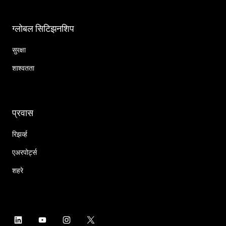
ग्लोबल सिटिझनशिप
सुरक्षा
शाश्वतता
प्रवास
रिझर्व्ह
एअरपोर्ट्स
शहरे