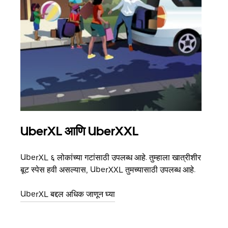
UberXL आणि UberXXL
समू
UberXL ६ लोकांच्या गटांसाठी उपलब्ध आहे. तुम्हाला खात्रीशीर
जेव्हा
बूट स्पेस हवी असल्यास, UberXXL तुमच्यासाठी उपलब्ध आहे.
प्रवास
पिकअप
UberXL बद्दल अधिक जाणून घ्या
ग्रुप 