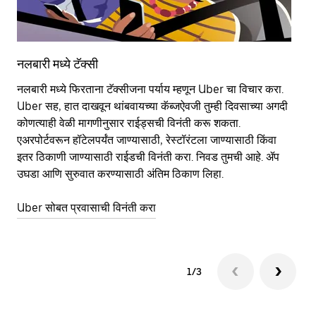
नलबारी मध्ये टॅक्सी
नल
नलबारी मध्ये फिरताना टॅक्सीजना पर्याय म्हणून Uber चा विचार करा.
सा
Uber सह, हात दाखवून थांबवायच्या कॅब्जऐवजी तुम्ही दिवसाच्या अगदी
आहे
कोणत्याही वेळी मागणीनुसार राईड्सची विनंती करू शकता.
कर
एअरपोर्टवरून हॉटेलपर्यंत जाण्यासाठी, रेस्टॉरंटला जाण्यासाठी किंवा
पा
इतर‍ ठिकाणी जाण्यासाठी राईडची विनंती करा. निवड तुमची आहे. ॲप
की
उघडा आणि सुरुवात करण्यासाठी अंतिम ठिकाण लिहा.
वाप
Uber सोबत प्रवासाची विनंती करा
Ub
1/3