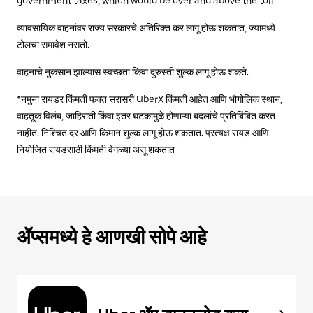
government taxes, which would be over and above the toll.
व्यावसायिक वाहनांवर राज्य सरकारचे अतिरिक्त कर लागू होऊ शकतात, ज्यामध्ये
टोलचा समावेश नसतो.
वाहनाचे नुकसान झाल्यास स्वच्छता किंवा दुरुस्ती शुल्क लागू होऊ शकते.
*नमुना रायडर किंमती फक्त सरासरी UberX किंमती आहेत आणि भौगोलिक स्थान,
वाहतूक विलंब, जाहिराती किंवा इतर घटकांमुळे होणाऱ्या बदलांचे प्रतिबिंबित करत
नाहीत. निश्चित दर आणि किमान शुल्क लागू होऊ शकतात. प्रत्यक्ष रायड आणि
नियोजित रायडसाठी किंमती वेगळ्या असू शकतात.
ॲप्समध्ये हे आणखी सोपे आहे