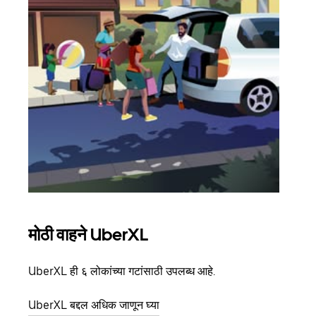
मोठी वाहने UberXL
समू
UberXL ही ६ लोकांच्या गटांसाठी उपलब्ध आहे.
जेव्हा
प्रवास
UberXL बद्दल अधिक जाणून घ्या
पिकअप