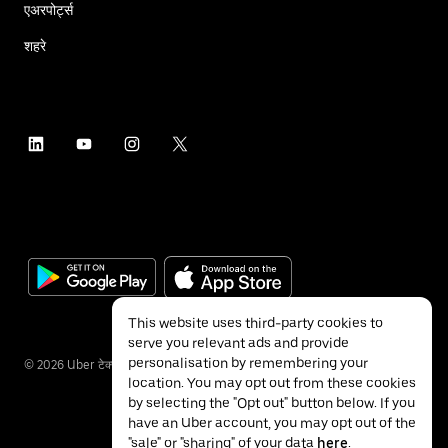
एअरपोर्ट्स
शहरे
This website uses third-party cookies to
serve you relevant ads and provide
personalisation by remembering your
©
2026
Uber टेक्नॉलॉजीज इंक.
location. You may opt out from these cookies
by selecting the "Opt out" button below. If you
have an Uber account, you may opt out of the
"sale" or "sharing" of your data
here
.