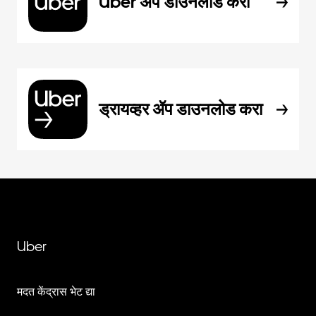
Uber ॲप डाउनलोड करा
ड्रायव्हर ॲप डाउनलोड करा
Uber
मदत केंद्रास भेट द्या