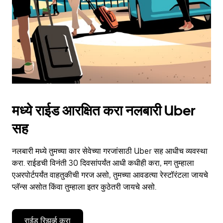
close
the
calendar.
मध्ये राईड आरक्षित करा नलबारी Uber
सह
नलबारी मध्ये तुमच्या कार सेवेच्या गरजांसाठी Uber सह आधीच व्यवस्था
करा. राईडची विनंती 30 दिवसांपर्यंत आधी कधीही करा, मग तुम्हाला
एअरपोर्टपर्यंत वाहतुकीची गरज असो, तुमच्या आवडत्या रेस्टॉरंटला जायचे
प्लॅन्स असोत किंवा तुम्हाला इतर कुठेतरी जायचे असो.
राईड रिझर्व्ह करा