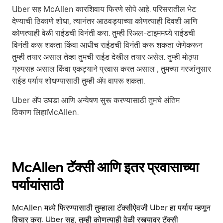
Uber सह McAllen कारशिवाय फिरणे सोपे आहे. परिसरातील भेट
देण्याची ठिकाणे शोधा, त्यानंतर आठवड्याच्या कोणत्याही दिवशी आणि
कोणत्याही वेळी राईडची विनंती करा. तुम्ही रिअल-टाइममध्ये राईडची
विनंती करू शकता किंवा आधीच राईडची विनंती करू शकता जेणेकरून
तुम्ही तयार असाल तेव्हा तुमची राईड देखील तयार असेल. तुम्ही मोठ्या
ग्रुपसह असाल किंवा एकट्याने प्रवास करत असाल , तुमच्या गरजांनुसार
राईड पर्याय शोधण्यासाठी तुम्ही ॲप वापरू शकता.
Uber अ‍ॅप उघडा आणि अन्वेषण सुरू करण्यासाठी तुमचे अंतिम
ठिकाण लिहाMcAllen.
McAllen टॅक्सी आणि इतर प्रवासाच्या
पर्यायांसाठी
McAllen मध्ये फिरण्यासाठी तुम्हाला टॅक्सीऐवजी Uber हा पर्याय म्हणून
विचार करा. Uber सह, तुम्ही कोणत्याही वेळी रस्त्यावर टॅक्सी