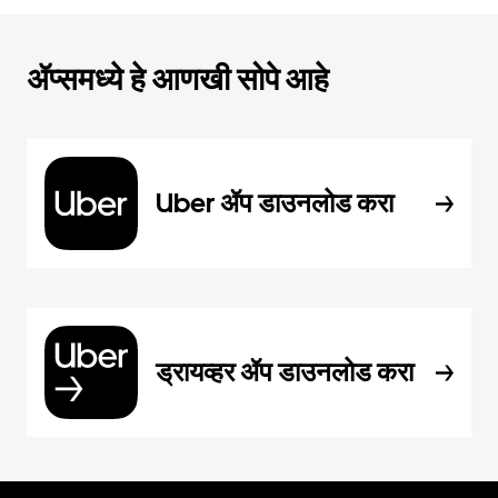
ॲप्समध्ये हे आणखी सोपे आहे
Uber ॲप डाउनलोड करा
ड्रायव्हर ॲप डाउनलोड करा