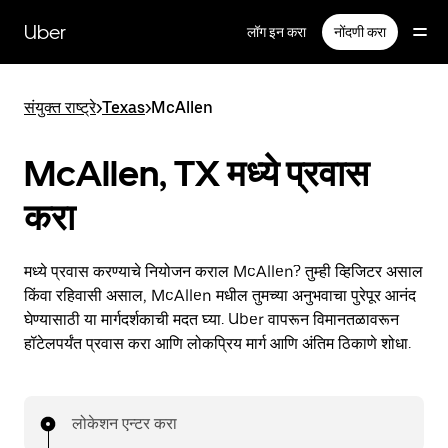
मुख्य
सामग्रीवर
Uber
लॉग इन करा
नोंदणी करा
जा
संयुक्त राष्ट्रे
>
Texas
>
McAllen
McAllen, TX मध्ये प्रवास
करा
मध्ये प्रवास करण्याचे नियोजन कराल McAllen? तुम्ही व्हिजिटर असाल
किंवा रहिवासी असाल, McAllen मधील तुमच्या अनुभवाचा पुरेपूर आनंद
घेण्यासाठी या मार्गदर्शकाची मदत घ्या. Uber वापरून विमानतळावरून
हॉटेलपर्यंत प्रवास करा आणि लोकप्रिय मार्ग आणि अंतिम ठिकाणे शोधा.
लोकेशन एन्टर करा