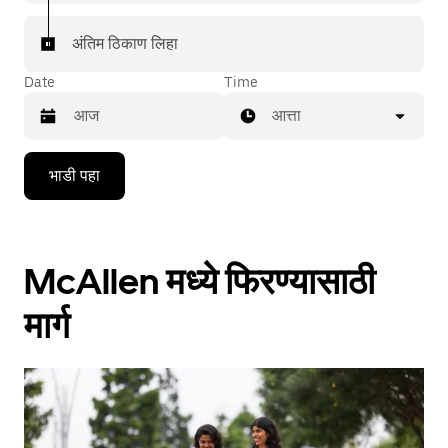
अंतिम ठिकाण लिहा
Date
Time
आत्ता
Press
भाडी पहा
the
down
arrow
key
to
McAllen मध्ये फिरण्यासाठी
interact
with
the
मार्ग
calendar
and
select
a
date.
Press
the