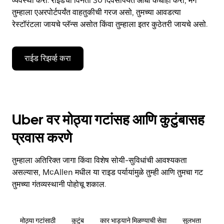
व्यवस्था करा. राईडची विनंती 30 दिवसांपर्यंत आधी कधीही करा, मग
तुम्हाला एअरपोर्टपर्यंत वाहतुकीची गरज असो, तुमच्या आवडत्या
रेस्टॉरंटला जायचे प्लॅन्स असोत किंवा तुम्हाला इतर कुठेतरी जायचे असो.
राईड रिझर्व्ह करा
Uber वर मोठ्या गटांसह आणि कुटुंबासह
प्रवास करणे
तुम्हाला अतिरिक्त जागा किंवा विशेष सोयी-सुविधांची आवश्यकता
असल्यास, McAllen मधील या राइड पर्यायांमुळे तुम्ही आणि तुमचा गट
तुमच्या गंतव्यस्थानी पोहोचू शकाल.
मोठ्या गटांसाठी
कुटुंब
कार भाड्याने मिळण्याची सेवा
सुलभता