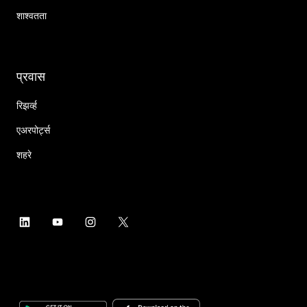
शाश्वतता
प्रवास
रिझर्व्ह
एअरपोर्ट्स
शहरे