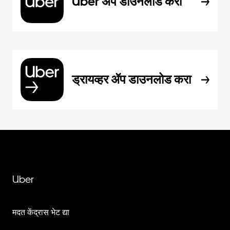
Uber ॲप डाउनलोड करा
ड्रायव्हर ॲप डाउनलोड करा
Uber
मदत केंद्रास भेट द्या