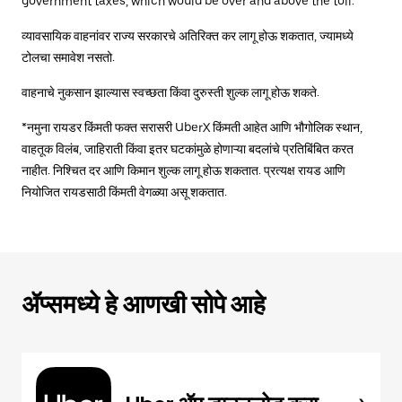
government taxes, which would be over and above the toll.
व्यावसायिक वाहनांवर राज्य सरकारचे अतिरिक्त कर लागू होऊ शकतात, ज्यामध्ये
टोलचा समावेश नसतो.
वाहनाचे नुकसान झाल्यास स्वच्छता किंवा दुरुस्ती शुल्क लागू होऊ शकते.
*नमुना रायडर किंमती फक्त सरासरी UberX किंमती आहेत आणि भौगोलिक स्थान,
वाहतूक विलंब, जाहिराती किंवा इतर घटकांमुळे होणाऱ्या बदलांचे प्रतिबिंबित करत
नाहीत. निश्चित दर आणि किमान शुल्क लागू होऊ शकतात. प्रत्यक्ष रायड आणि
नियोजित रायडसाठी किंमती वेगळ्या असू शकतात.
ॲप्समध्ये हे आणखी सोपे आहे