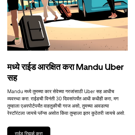
close
the
calendar.
मध्ये राईड आरक्षित करा Mandu Uber
सह
Mandu मध्ये तुमच्या कार सेवेच्या गरजांसाठी Uber सह आधीच
व्यवस्था करा. राईडची विनंती 30 दिवसांपर्यंत आधी कधीही करा, मग
तुम्हाला एअरपोर्टपर्यंत वाहतुकीची गरज असो, तुमच्या आवडत्या
रेस्टॉरंटला जायचे प्लॅन्स असोत किंवा तुम्हाला इतर कुठेतरी जायचे असो.
राईड रिझर्व्ह करा