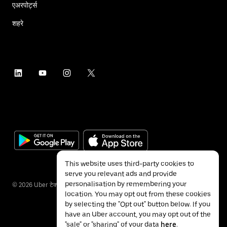
एअरपोर्ट्स
शहरे
This website uses third-party cookies to
serve you relevant ads and provide
personalisation by remembering your
©
2026
Uber टेक्नॉलॉजीज इंक.
location. You may opt out from these cookies
by selecting the "Opt out" button below. If you
have an Uber account, you may opt out of the
"sale" or "sharing" of your data
here
.