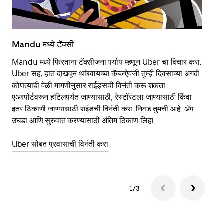
Mandu मध्ये टॅक्सी
Ma
Mandu मध्ये फिरताना टॅक्सीजना पर्याय म्हणून Uber चा विचार करा.
सा
Uber सह, हात दाखवून थांबवायच्या कॅब्जऐवजी तुम्ही दिवसाच्या अगदी
आहे
कोणत्याही वेळी मागणीनुसार राईड्सची विनंती करू शकता.
कर
एअरपोर्टवरून हॉटेलपर्यंत जाण्यासाठी, रेस्टॉरंटला जाण्यासाठी किंवा
पा
इतर‍ ठिकाणी जाण्यासाठी राईडची विनंती करा. निवड तुमची आहे. ॲप
की
उघडा आणि सुरुवात करण्यासाठी अंतिम ठिकाण लिहा.
वा
Uber सोबत प्रवासाची विनंती करा
Ub
1/3