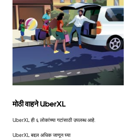
मोठी वाहने UberXL
समू
UberXL ही ६ लोकांच्या गटांसाठी उपलब्ध आहे.
जेव्हा
प्रवास
UberXL बद्दल अधिक जाणून घ्या
पिकअप