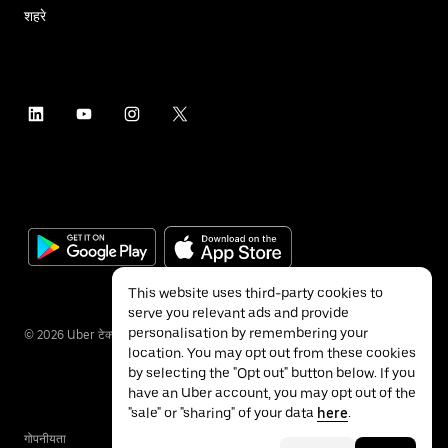
शहरे
This website uses third-party cookies to
serve you relevant ads and provide
personalisation by remembering your
©
2026
Uber टेक्नॉलॉजीज इंक.
location. You may opt out from these cookies
by selecting the "Opt out" button below. If you
have an Uber account, you may opt out of the
"sale" or "sharing" of your data
here
.
गोपनीयता
ॲक्सेसिबिलिटी
नियम