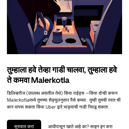
to
close
the
calendar.
तुम्हाला हवे तेव्हा गाडी चालवा, तुम्हाला हवे
ते कमवा Malerkotla
डिलिव्हरीज (उपलब्ध असतील तेथे) किंवा राईड्स —किंवा दोन्ही करून
Malerkotlaमध्ये तुमच्या शेड्युलनुसार पैसे कमवा . तुम्ही तुमची स्वतःची
कार वापरू शकता किंवा Uber द्वारे भाड्याची गाडी निवडू शकता.
सुरुवात करा
आधीपासून खाते आहे का? साइन इन करा