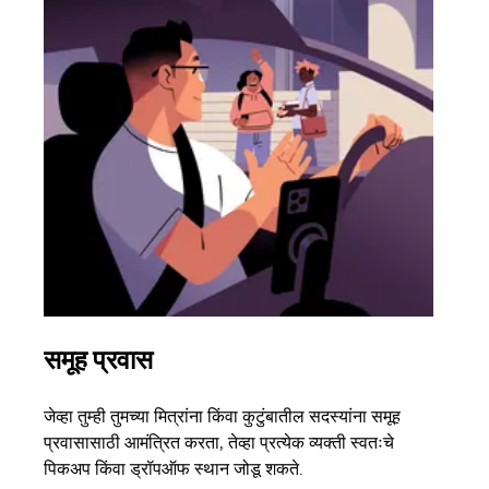
समूह प्रवास
अने
जेव्हा तुम्ही तुमच्या मित्रांना किंवा कुटुंबातील सदस्यांना समूह
जर तु
प्रवासासाठी आमंत्रित करता, तेव्हा प्रत्येक व्यक्ती स्वतःचे
पर्यं
पिकअप किंवा ड्रॉपऑफ स्थान जोडू शकते.
झाल्य