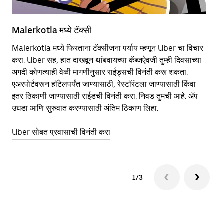
Malerkotla मध्ये टॅक्सी
Ma
Malerkotla मध्ये फिरताना टॅक्सीजना पर्याय म्हणून Uber चा विचार
सा
करा. Uber सह, हात दाखवून थांबवायच्या कॅब्जऐवजी तुम्ही दिवसाच्या
आहे
अगदी कोणत्याही वेळी मागणीनुसार राईड्सची विनंती करू शकता.
कर
एअरपोर्टवरून हॉटेलपर्यंत जाण्यासाठी, रेस्टॉरंटला जाण्यासाठी किंवा
पा
इतर‍ ठिकाणी जाण्यासाठी राईडची विनंती करा. निवड तुमची आहे. ॲप
की
उघडा आणि सुरुवात करण्यासाठी अंतिम ठिकाण लिहा.
वा
Uber सोबत प्रवासाची विनंती करा
Ub
1/3