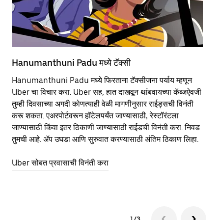
Hanumanthuni Padu मध्ये टॅक्सी
Ha
Hanumanthuni Padu मध्ये फिरताना टॅक्सीजना पर्याय म्हणून
सा
Uber चा विचार करा. Uber सह, हात दाखवून थांबवायच्या कॅब्जऐवजी
आहे
तुम्ही दिवसाच्या अगदी कोणत्याही वेळी मागणीनुसार राईड्सची विनंती
कर
करू शकता. एअरपोर्टवरून हॉटेलपर्यंत जाण्यासाठी, रेस्टॉरंटला
पा
जाण्यासाठी किंवा इतर‍ ठिकाणी जाण्यासाठी राईडची विनंती करा. निवड
की
तुमची आहे. ॲप उघडा आणि सुरुवात करण्यासाठी अंतिम ठिकाण लिहा.
वा
भेट 
Uber सोबत प्रवासाची विनंती करा
Ub
1/3