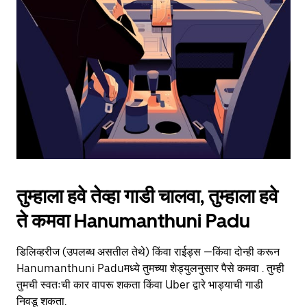
the
escape
button
to
close
the
calendar.
तुम्हाला हवे तेव्हा गाडी चालवा, तुम्हाला हवे
ते कमवा Hanumanthuni Padu
डिलिव्हरीज (उपलब्ध असतील तेथे) किंवा राईड्स —किंवा दोन्ही करून
Hanumanthuni Paduमध्ये तुमच्या शेड्युलनुसार पैसे कमवा . तुम्ही
तुमची स्वतःची कार वापरू शकता किंवा Uber द्वारे भाड्याची गाडी
निवडू शकता.