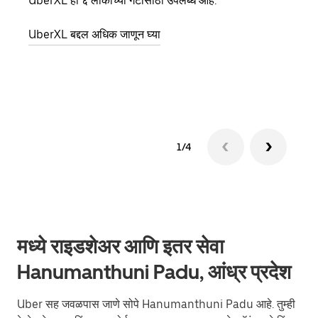
UberXL ही ६ लोकांच्या गटांसाठी उपलब्ध आहे.
जेव्हा
प्रवास
UberXL बद्दल अधिक जाणून घ्या
पिकअप
ग्रुप 
1/4
मध्ये राइडशेअर आणि इतर सेवा
Hanumanthuni Padu, आंध्र प्रदेश
Uber सह जवळपास जाणे सोपे Hanumanthuni Padu आहे. तुम्ही