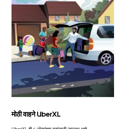
मोठी वाहने UberXL
समू