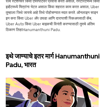
रेल्वे स्टेशनवर किंवा एयरपोर्टवर प्रवास करत असाल, रेस्टॉरंटमध्ये किंवा
इव्हेंटमध्ये मित्रांना भेटत असाल किंवा शहरात काम करत असाल, Uber
तुम्हाला जिथे जायचे आहे तिथे पोहोचण्यात मदत करते. ऑनलाइन साइन
इन करा किंवा Uber अ‍ॅप उघडा आणि दारापाशी पिकअपसाठी कॅब,
Uber Auto किंवा Uber बाइकची विनंती करण्यासाठी तुमचे अंतिम
ठिकाण लिहाHanumanthuni Padu.
इथे जाण्याचे इतर मार्ग Hanumanthuni
Padu, भारत