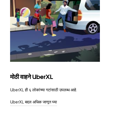
मोठी वाहने UberXL
समू
UberXL ही ६ लोकांच्या गटांसाठी उपलब्ध आहे.
जेव्हा
प्रवास
UberXL बद्दल अधिक जाणून घ्या
पिकअप