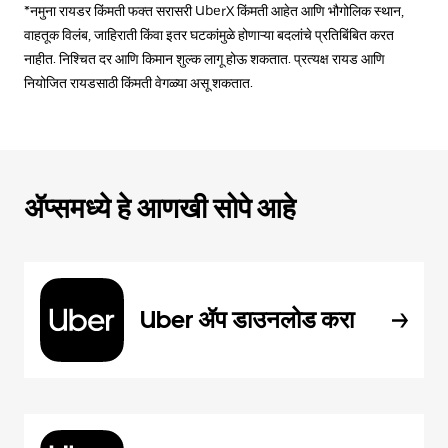
*नमुना रायडर किंमती फक्त सरासरी UberX किंमती आहेत आणि भौगोलिक स्थान,
वाहतूक विलंब, जाहिराती किंवा इतर घटकांमुळे होणाऱ्या बदलांचे प्रतिबिंबित करत
नाहीत. निश्चित दर आणि किमान शुल्क लागू होऊ शकतात. प्रत्यक्ष रायड आणि
नियोजित रायडसाठी किंमती वेगळ्या असू शकतात.
ॲप्समध्ये हे आणखी सोपे आहे
Uber ॲप डाउनलोड करा