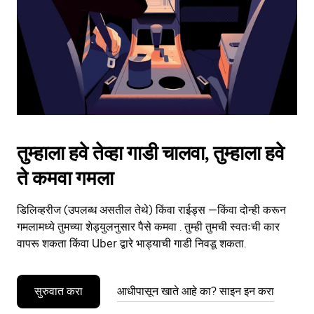
close
the
calendar.
तुम्हाला हवे तेव्हा गाडी चालवा, तुम्हाला हवे
ते कमवा गमला
डिलिव्हरीज (उपलब्ध असतील तेथे) किंवा राईड्स —किंवा दोन्ही करून
गमलामध्ये तुमच्या शेड्युलनुसार पैसे कमवा . तुम्ही तुमची स्वतःची कार
वापरू शकता किंवा Uber द्वारे भाड्याची गाडी निवडू शकता.
सुरुवात करा
आधीपासून खाते आहे का? साइन इन करा