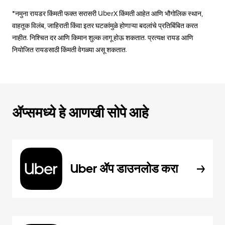
*नमुना रायडर किंमती फक्त सरासरी UberX किंमती आहेत आणि भौगोलिक स्थान,
वाहतूक विलंब, जाहिराती किंवा इतर घटकांमुळे होणाऱ्या बदलांचे प्रतिबिंबित करत
नाहीत. निश्चित दर आणि किमान शुल्क लागू होऊ शकतात. प्रत्यक्ष रायड आणि
नियोजित रायडसाठी किंमती वेगळ्या असू शकतात.
ॲप्समध्ये हे आणखी सोपे आहे
Uber ॲप डाउनलोड करा