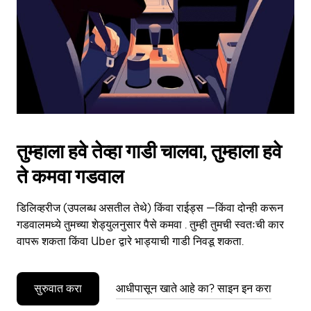
close
the
calendar.
तुम्हाला हवे तेव्हा गाडी चालवा, तुम्हाला हवे
ते कमवा गडवाल
डिलिव्हरीज (उपलब्ध असतील तेथे) किंवा राईड्स —किंवा दोन्ही करून
गडवालमध्ये तुमच्या शेड्युलनुसार पैसे कमवा . तुम्ही तुमची स्वतःची कार
वापरू शकता किंवा Uber द्वारे भाड्याची गाडी निवडू शकता.
सुरुवात करा
आधीपासून खाते आहे का? साइन इन करा