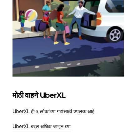
मोठी वाहने UberXL
समू
UberXL ही ६ लोकांच्या गटांसाठी उपलब्ध आहे.
जेव्हा
प्रवास
UberXL बद्दल अधिक जाणून घ्या
पिकअप