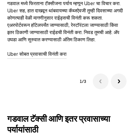
गडवाल मध्ये फिरताना टॅक्सीजना पर्याय म्हणून Uber चा विचार करा.
सा
Uber सह, हात दाखवून थांबवायच्या कॅब्जऐवजी तुम्ही दिवसाच्या अगदी
आहे
कोणत्याही वेळी मागणीनुसार राईड्सची विनंती करू शकता.
कर
एअरपोर्टवरून हॉटेलपर्यंत जाण्यासाठी, रेस्टॉरंटला जाण्यासाठी किंवा
पा
इतर‍ ठिकाणी जाण्यासाठी राईडची विनंती करा. निवड तुमची आहे. ॲप
की
उघडा आणि सुरुवात करण्यासाठी अंतिम ठिकाण लिहा.
वाप
Uber सोबत प्रवासाची विनंती करा
Ub
1/3
गडवाल टॅक्सी आणि इतर प्रवासाच्या
पर्यायांसाठी