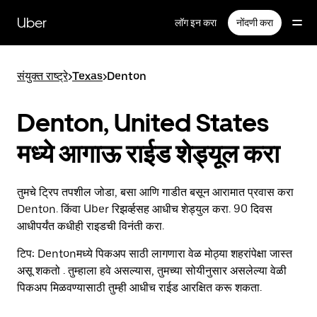
मुख्य
सामग्रीवर
Uber
लॉग इन करा
नोंदणी करा
जा
संयुक्त राष्ट्रे
>
Texas
>
Denton
Denton, United States
मध्ये आगाऊ राईड शेड्यूल करा
तुमचे ट्रिप तपशील जोडा, बसा आणि गाडीत बसून आरामात प्रवास करा
Denton. किंवा Uber रिझर्व्हसह आधीच शेड्युल करा. 90 दिवस
आधीपर्यंत कधीही राइडची विनंती करा.
टिप:
Dentonमध्ये पिकअप साठी लागणारा वेळ मोठ्या शहरांपेक्षा जास्त
असू शकतो . तुम्हाला हवे असल्यास, तुमच्या सोयीनुसार असलेल्या वेळी
पिकअप मिळवण्यासाठी तुम्ही आधीच राईड आरक्षित करू शकता.