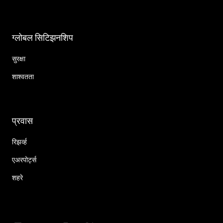
ग्लोबल सिटिझनशिप
सुरक्षा
शाश्वतता
प्रवास
रिझर्व्ह
एअरपोर्ट्स
शहरे