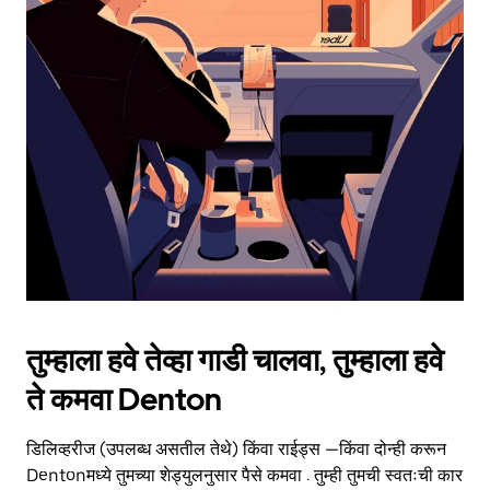
date.
Press
the
escape
button
to
close
the
calendar.
तुम्हाला हवे तेव्हा गाडी चालवा, तुम्हाला हवे
ते कमवा Denton
डिलिव्हरीज (उपलब्ध असतील तेथे) किंवा राईड्स —किंवा दोन्ही करून
Dentonमध्ये तुमच्या शेड्युलनुसार पैसे कमवा . तुम्ही तुमची स्वतःची कार