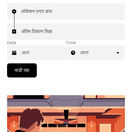
लोकेशन एन्टर करा
अंतिम ठिकाण लिहा
Date
Time
आत्ता
Press
भाडी पहा
the
down
arrow
key
to
interact
with
the
calendar
and
select
a