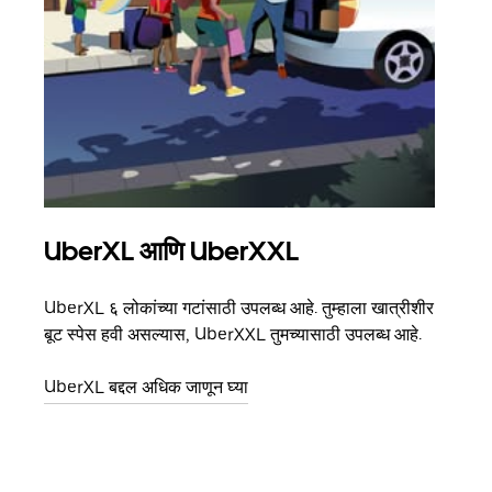
UberXL आणि UberXXL
समू
UberXL ६ लोकांच्या गटांसाठी उपलब्ध आहे. तुम्हाला खात्रीशीर
जेव्हा
बूट स्पेस हवी असल्यास, UberXXL तुमच्यासाठी उपलब्ध आहे.
प्रवास
पिकअप
UberXL बद्दल अधिक जाणून घ्या
ग्रुप 