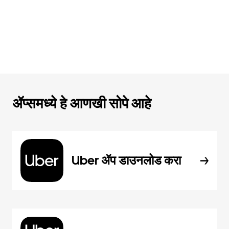
ॲप्समध्ये हे आणखी सोपे आहे
Uber ॲप डाउनलोड करा