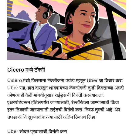
Cicero मध्ये टॅक्सी
Ci
Cicero मध्ये फिरताना टॅक्सीजना पर्याय म्हणून Uber चा विचार करा.
स्
Uber सह, हात दाखवून थांबवायच्या कॅब्जऐवजी तुम्ही दिवसाच्या अगदी
मा
कोणत्याही वेळी मागणीनुसार राईड्सची विनंती करू शकता.
तु
एअरपोर्टवरून हॉटेलपर्यंत जाण्यासाठी, रेस्टॉरंटला जाण्यासाठी किंवा
इतर‍ ठिकाणी जाण्यासाठी राईडची विनंती करा. निवड तुमची आहे. ॲप
स्
उघडा आणि सुरुवात करण्यासाठी अंतिम ठिकाण लिहा.
Uber सोबत प्रवासाची विनंती करा