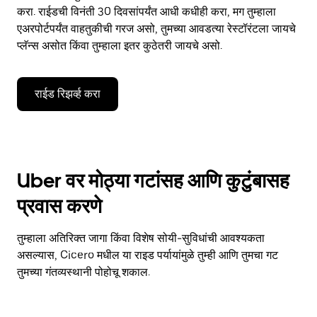
करा. राईडची विनंती 30 दिवसांपर्यंत आधी कधीही करा, मग तुम्हाला
एअरपोर्टपर्यंत वाहतुकीची गरज असो, तुमच्या आवडत्या रेस्टॉरंटला जायचे
प्लॅन्स असोत किंवा तुम्हाला इतर कुठेतरी जायचे असो.
राईड रिझर्व्ह करा
Uber वर मोठ्या गटांसह आणि कुटुंबासह
प्रवास करणे
तुम्हाला अतिरिक्त जागा किंवा विशेष सोयी-सुविधांची आवश्यकता
असल्यास, Cicero मधील या राइड पर्यायांमुळे तुम्ही आणि तुमचा गट
तुमच्या गंतव्यस्थानी पोहोचू शकाल.