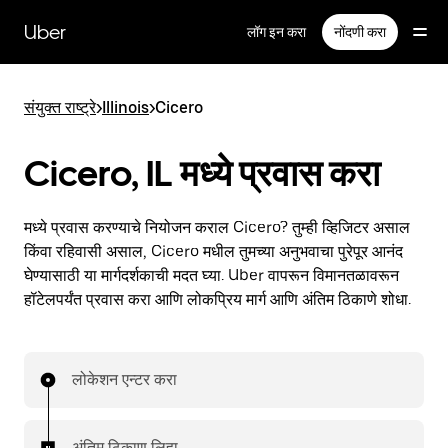
मुख्य
सामग्रीवर
Uber
लॉग इन करा
नोंदणी करा
जा
संयुक्त राष्ट्रे
>
Illinois
>
Cicero
Cicero, IL मध्ये प्रवास करा
मध्ये प्रवास करण्याचे नियोजन कराल Cicero? तुम्ही व्हिजिटर असाल
किंवा रहिवासी असाल, Cicero मधील तुमच्या अनुभवाचा पुरेपूर आनंद
घेण्यासाठी या मार्गदर्शकाची मदत घ्या. Uber वापरून विमानतळावरून
हॉटेलपर्यंत प्रवास करा आणि लोकप्रिय मार्ग आणि अंतिम ठिकाणे शोधा.
लोकेशन एन्टर करा
अंतिम ठिकाण लिहा