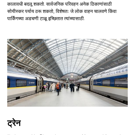
कालावधी बदलू शकतो. सार्वजनिक परिवहन अनेक ठिकाणांसाठी
सोयीस्कर पर्याय ठरू शकतो, विशेषतः जे लोक वाहन चालवणे किंवा
पार्किंगच्या अडचणी टाळू इच्छितात त्यांच्यासाठी.
ट्रेन