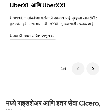
UberXL आणि UberXXL
समू
UberXL ६ लोकांच्या गटांसाठी उपलब्ध आहे. तुम्हाला खात्रीशीर
जेव्हा
बूट स्पेस हवी असल्यास, UberXXL तुमच्यासाठी उपलब्ध आहे.
प्रवास
पिकअप
UberXL बद्दल अधिक जाणून घ्या
ग्रुप 
1/4
मध्ये राइडशेअर आणि इतर सेवा Cicero,