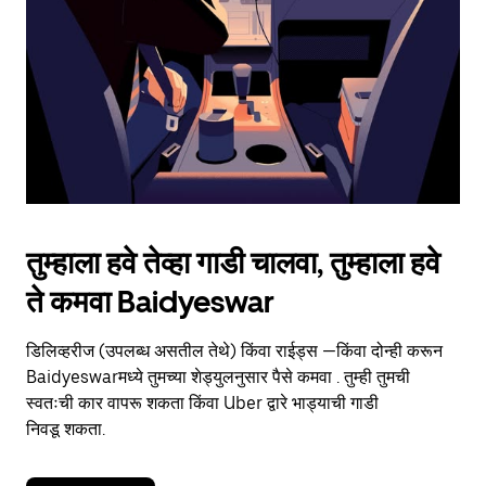
to
close
the
calendar.
तुम्हाला हवे तेव्हा गाडी चालवा, तुम्हाला हवे
ते कमवा Baidyeswar
डिलिव्हरीज (उपलब्ध असतील तेथे) किंवा राईड्स —किंवा दोन्ही करून
Baidyeswarमध्ये तुमच्या शेड्युलनुसार पैसे कमवा . तुम्ही तुमची
स्वतःची कार वापरू शकता किंवा Uber द्वारे भाड्याची गाडी
निवडू शकता.