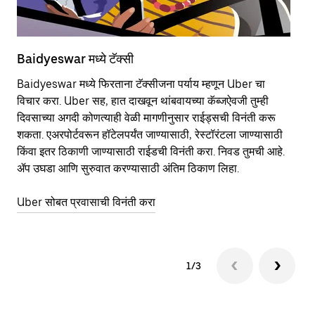
Baidyeswar मध्ये टॅक्सी
Ba
Baidyeswar मध्ये फिरताना टॅक्सीजना पर्याय म्हणून Uber चा
सा
विचार करा. Uber सह, हात दाखवून थांबवायच्या कॅब्जऐवजी तुम्ही
आहे
दिवसाच्या अगदी कोणत्याही वेळी मागणीनुसार राईड्सची विनंती करू
कर
शकता. एअरपोर्टवरून हॉटेलपर्यंत जाण्यासाठी, रेस्टॉरंटला जाण्यासाठी
पा
किंवा इतर‍ ठिकाणी जाण्यासाठी राईडची विनंती करा. निवड तुमची आहे.
की
ॲप उघडा आणि सुरुवात करण्यासाठी अंतिम ठिकाण लिहा.
वा
Uber सोबत प्रवासाची विनंती करा
Ub
1/3