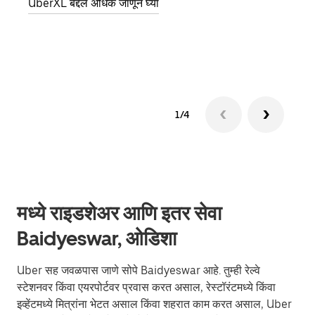
UberXL बद्दल अधिक जाणून घ्या
पिकअप
ग्रुप 
1/4
मध्ये राइडशेअर आणि इतर सेवा
Baidyeswar, ओडिशा
Uber सह जवळपास जाणे सोपे Baidyeswar आहे. तुम्ही रेल्वे
स्टेशनवर किंवा एयरपोर्टवर प्रवास करत असाल, रेस्टॉरंटमध्ये किंवा
इव्हेंटमध्ये मित्रांना भेटत असाल किंवा शहरात काम करत असाल, Uber