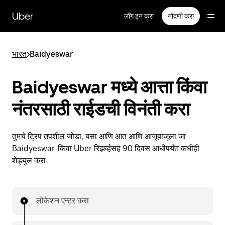
मुख्य
सामग्रीवर
Uber
लॉग इन करा
नोंदणी करा
जा
भारत
>
Baidyeswar
Baidyeswar मध्ये आत्ता किंवा
नंतरसाठी राईडची विनंती करा
तुमचे ट्रिप तपशील जोडा, बसा आणि आत आणि आजूबाजूला जा
Baidyeswar. किंवा Uber रिझर्व्हसह 90 दिवस आधीपर्यंत कधीही
शेड्युल करा.
लोकेशन एन्टर करा