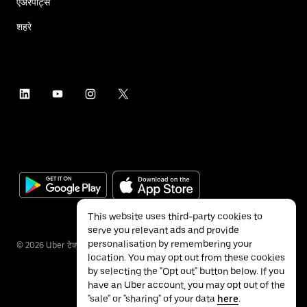
एअरपोर्ट्स
शहरे
This website uses third-party cookies to
serve you relevant ads and provide
personalisation by remembering your
©
2026
Uber टेक्नॉलॉजीज इंक.
location. You may opt out from these cookies
by selecting the "Opt out" button below. If you
have an Uber account, you may opt out of the
"sale" or "sharing" of your data
here
.