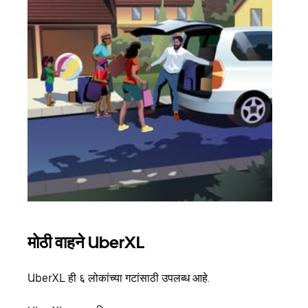
मोठी वाहने UberXL
समू
UberXL ही ६ लोकांच्या गटांसाठी उपलब्ध आहे.
जेव्हा
प्रवास