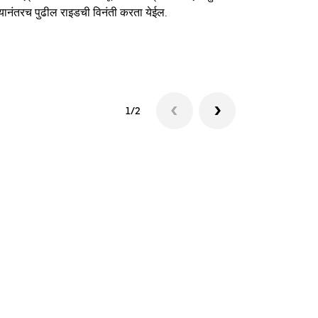
यानंतरच पुढील राइडची विनंती करता येईल.
शटलची उपलब्धत
1/2