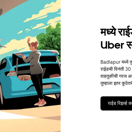
मध्ये र
Uber 
Badlapur मध्ये तु
राईडची विनंती 30 द
वाहतुकीची गरज असो
तुम्हाला इतर कुठेत
राईड रिझर्व्ह 