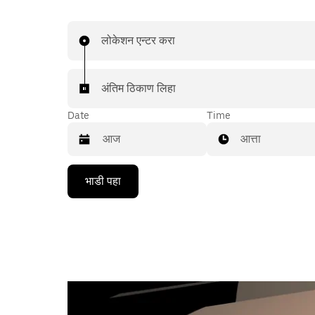
लोकेशन एन्टर करा
अंतिम ठिकाण लिहा
Date
Time
आत्ता
Press
भाडी पहा
the
down
arrow
key
to
interact
with
the
calendar
and
select