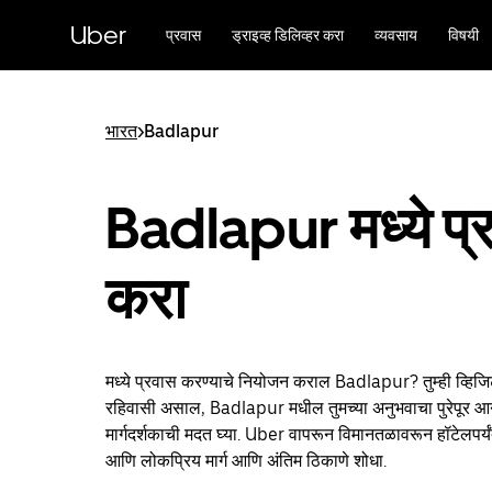
मुख्य
सामग्रीवर
Uber
प्रवास
ड्राइव्ह डिलिव्हर करा
व्यवसाय
विषयी
जा
भारत
>
Badlapur
Badlapur मध्ये प्
करा
मध्ये प्रवास करण्याचे नियोजन कराल Badlapur? तुम्ही व्हिज
रहिवासी असाल, Badlapur मधील तुमच्या अनुभवाचा पुरेपूर आनं
मार्गदर्शकाची मदत घ्या. Uber वापरून विमानतळावरून हॉटेलपर्य
आणि लोकप्रिय मार्ग आणि अंतिम ठिकाणे शोधा.