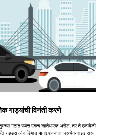
ेक गाड्यांची विनंती करणे
Uber Shu
तुमच्या गटात फक्त एकच खातेधारक असेल, तर ते एकावेळी
आमचा शटल पर्या
्यंत राइड्स ऑन डिमांड मागवू शकतात. प्रत्येक राइड सुरू
ठराविक कार्यक्र