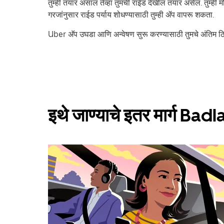
तुम्ही तयार असाल तेव्हा तुमची राईड देखील तयार असेल. तुम्ही
गरजांनुसार राईड पर्याय शोधण्यासाठी तुम्ही ॲप वापरू शकता.
Uber अ‍ॅप उघडा आणि अन्वेषण सुरू करण्यासाठी तुमचे अंतिम
इथे जाण्याचे इतर मार्ग Bad