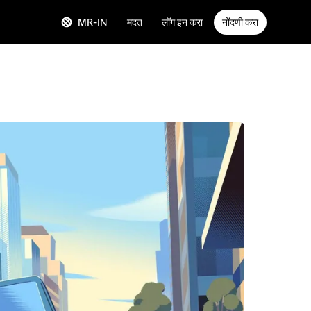
MR-IN
मदत
लॉग इन करा
नोंदणी करा