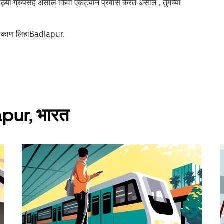
 मोठ्या ग्रुपसह असाल किंवा एकट्याने प्रवास करत असाल , तुमच्या
 ठिकाण लिहाBadlapur.
lapur, भारत