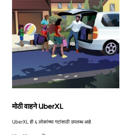
मोठी वाहने UberXL
समू
UberXL ही ६ लोकांच्या गटांसाठी उपलब्ध आहे.
जेव्हा
प्रवास