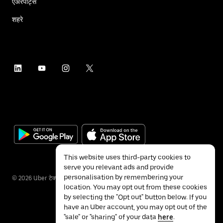
एअरपोर्ट्स
शहरे
This website uses third-party cookies to
serve you relevant ads and provide
personalisation by remembering your
©
2026
Uber टेक्नॉलॉजीज इंक.
location. You may opt out from these cookies
by selecting the "Opt out" button below. If you
have an Uber account, you may opt out of the
"sale" or "sharing" of your data
here
.