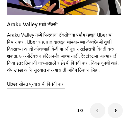
Araku Valley मध्ये टॅक्सी
Ar
Araku Valley मध्ये फिरताना टॅक्सीजना पर्याय म्हणून Uber चा
सा
विचार करा. Uber सह, हात दाखवून थांबवायच्या कॅब्जऐवजी तुम्ही
आहे
दिवसाच्या अगदी कोणत्याही वेळी मागणीनुसार राईड्सची विनंती करू
कर
शकता. एअरपोर्टवरून हॉटेलपर्यंत जाण्यासाठी, रेस्टॉरंटला जाण्यासाठी
पा
किंवा इतर‍ ठिकाणी जाण्यासाठी राईडची विनंती करा. निवड तुमची आहे.
की
ॲप उघडा आणि सुरुवात करण्यासाठी अंतिम ठिकाण लिहा.
वा
Uber सोबत प्रवासाची विनंती करा
Ub
1/3