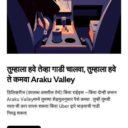
to
close
the
calendar.
तुम्हाला हवे तेव्हा गाडी चालवा, तुम्हाला हवे
ते कमवा Araku Valley
डिलिव्हरीज (उपलब्ध असतील तेथे) किंवा राईड्स —किंवा दोन्ही करून
Araku Valleyमध्ये तुमच्या शेड्युलनुसार पैसे कमवा . तुम्ही तुमची
स्वतःची कार वापरू शकता किंवा Uber द्वारे भाड्याची गाडी
निवडू शकता.