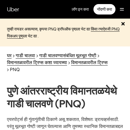
मुख्य
सामग्रीवर
Uber
लॉग इन करा
नोंदणी करा
जा
तुम्ही रायडर असल्यास, कृपया PNQ ड्रॉपऑफ पृष्ठला भेट द्या
किंवा त्याऐवजी
PNQ
पिकअप पृष्ठ
ला भेट द्या .
घर
>
गाडी चालवा
>
गाडी चालवण्यासंबंधित मूलभूत गोष्टी
>
विमानतळावरील ट्रिप्स कशा घ्यायच्या
>
विमानतळावरील ट्रिप्स
> PNQ
पुणे आंतरराष्ट्रीय विमानतळयेथे
गाडी चालवणे (PNQ)
एयरपोर्ट्स ही गुंतागुंतीची ठिकाणे असू शकतात, विशेषत: ड्रायव्हर्ससाठी.
परंतु मूलभूत गोष्टी जाणून घेतल्यास आणि तुमच्या स्थानिक विमानतळाबद्दल