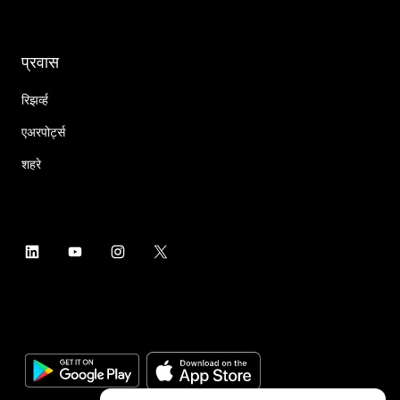
प्रवास
रिझर्व्ह
एअरपोर्ट्स
शहरे