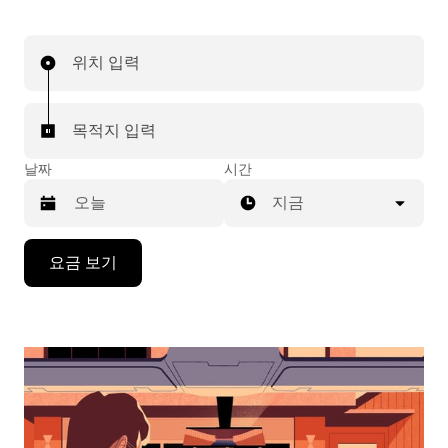
위치 입력
목적지 입력
날짜
시간
지금
캘
요금 보기
린
더
를
조
작
하
려
면
아