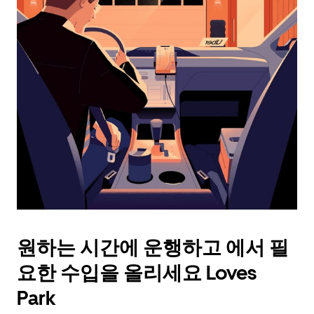
래
화
살
표
키
를
눌
러
날
짜
를
선
택
하
세
요.
원하는 시간에 운행하고 에서 필
캘
린
요한 수입을 올리세요 Loves
더
를
Park
닫