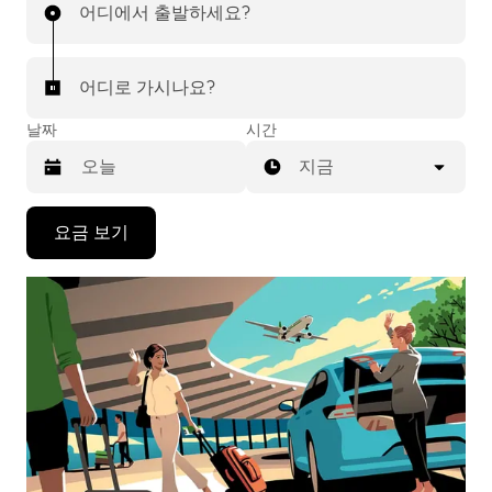
어디에서 출발하세요?
어디로 가시나요?
날짜
시간
지금
캘
요금 보기
린
더
를
조
작
하
려
면
아
래
화