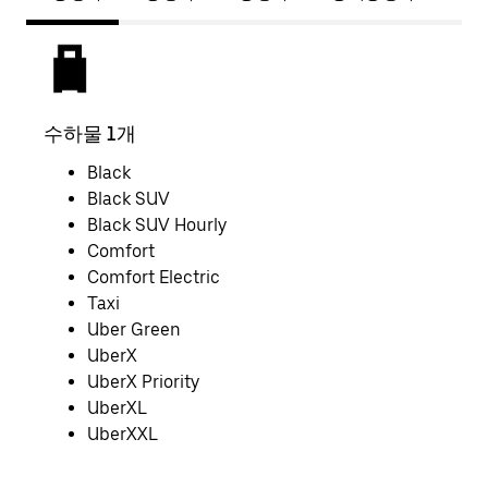
수하물 1개
짐 
Black
Black SUV
Black SUV Hourly
Comfort
Comfort Electric
Taxi
Uber Green
UberX
UberX Priority
UberXL
UberXXL