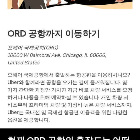
살
표
키
를
눌
ORD 공항까지 이동하기
러
날
오헤어 국제공항(ORD)
짜
를
10000 W Balmoral Ave, Chicago, IL 60666,
선
United States
택
하
오헤어 국제공항에서 출발하는 항공편을 이용하시나요?
세
Uber와 함께라면 공항을 오가는 길이 즐거워집니다. 몇
요.
가지 간단한 과정만 거치면 지금 바로 차량 서비스를 요청
캘
하거나 나중을 위해 예약하실 수 있습니다. 개인 차량 서
린
비스부터 프리미엄 차량 및 가성비 높은 차량 서비스까지,
더
Uber는 국내선 및 국제선 항공편 이용객을 위한 다양한
를
옵션을 제공합니다.
닫
으
려
면