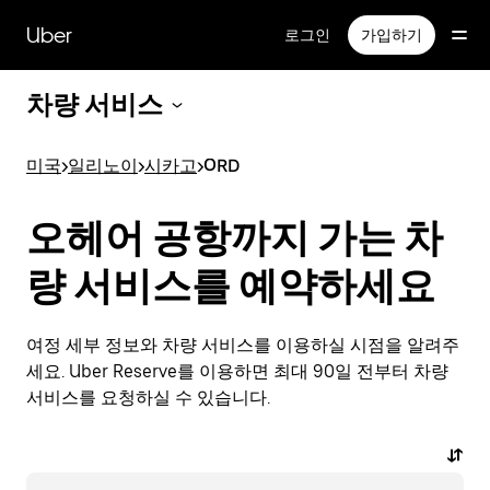
메
인
Uber
로그인
가입하기
콘
텐
차량 서비스
츠
로
건
미국
>
일리노이
>
시카고
>
ORD
너
뛰
기
오헤어 공항까지 가는 차
량 서비스를 예약하세요
여정 세부 정보와 차량 서비스를 이용하실 시점을 알려주
세요. Uber Reserve를 이용하면 최대 90일 전부터 차량
서비스를 요청하실 수 있습니다.