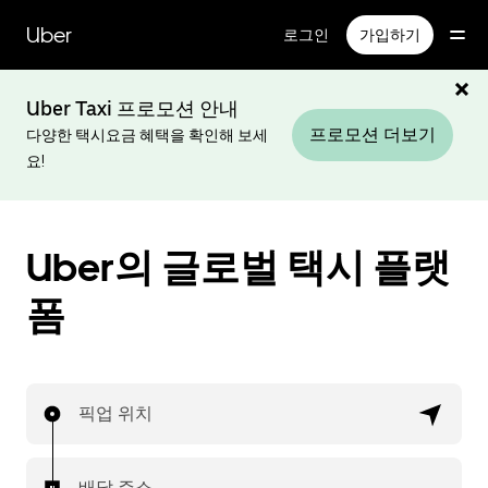
메
인
Uber
로그인
가입하기
콘
텐
츠
Uber Taxi 프로모션 안내
로
프로모션 더보기
다양한 택시요금 혜택을 확인해 보세
건
요!
너
뛰
기
Uber의 글로벌 택시 플랫
폼
픽업 위치
배달 주소