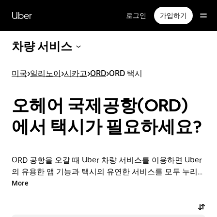
메
인
Uber
로그인
가입하기
콘
텐
차량 서비스
츠
로
건
미국
>
일리노이
>
시카고
>
ORD
>
ORD 택시
너
뛰
기
오헤어 국제공항(ORD)
에서 택시가 필요하세요?
ORD 공항을 오갈 때 Uber 차량 서비스를 이용하면 Uber
의 유용한 앱 기능과 택시의 유연한 서비스를 모두 누리실
수 있습니다. 출발 직전에 차량 서비스를 온디맨드로 요청
More
하고, 앱이나 온라인에서 24시간 연중무휴로 예약할 수
있으며, 모든 여정에 대해 저렴한 예상 요금을 확인하실