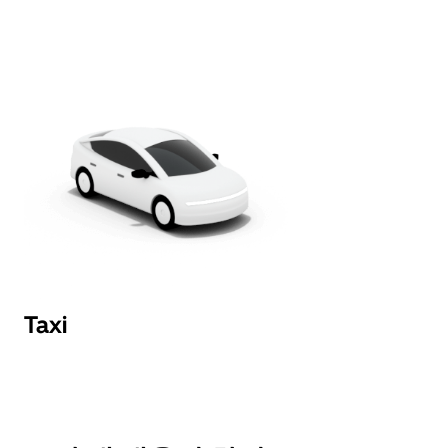
면
Esc
키
를
누
르
세
요.
Taxi