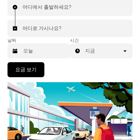
수 있습니다. 탭 몇 번으로 간편하게 공항 차량 서비스를
어디에서 출발하세요?
이용하실 수 있습니다.
어디로 가시나요?
날짜
시간
지금
캘
요금 보기
린
더
를
조
작
하
려
면
아
래
화