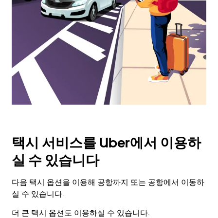
살
표
키
를
눌
러
날
짜
를
선
택
하
세
택시 서비스를 Uber에서 이용하
요.
캘
실 수 있습니다
린
더
를
다음 택시 옵션을 이용해 공항까지 또는 공항에서 이동하
닫
실 수 있습니다.
으
려
더 큰 택시 옵션도 이용하실 수 있습니다.