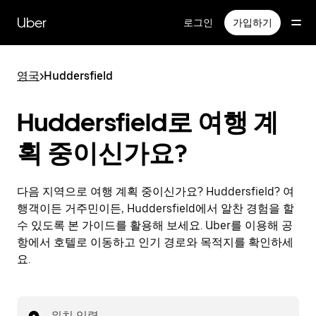
메
인
Uber
로그인
가입하기
콘
텐
츠
영국
>
Huddersfield
로
건
너
Huddersfield로 여행 계
뛰
기
획 중이신가요?
다음 지역으로 여행 계획 중이신가요? Huddersfield? 여
행객이든 거주민이든, Huddersfield에서 알찬 경험을 할
수 있도록 본 가이드를 활용해 보세요. Uber를 이용해 공
항에서 호텔로 이동하고 인기 경로와 목적지를 확인하세
요.
위치 입력