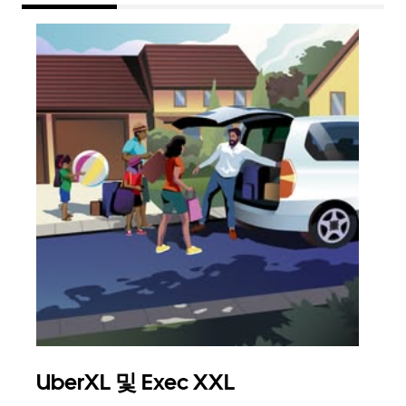
UberXL 및 Exec XXL
그