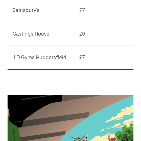
Sainsbury's
£7
Castings House
£6
J D Gyms Huddersfield
£7