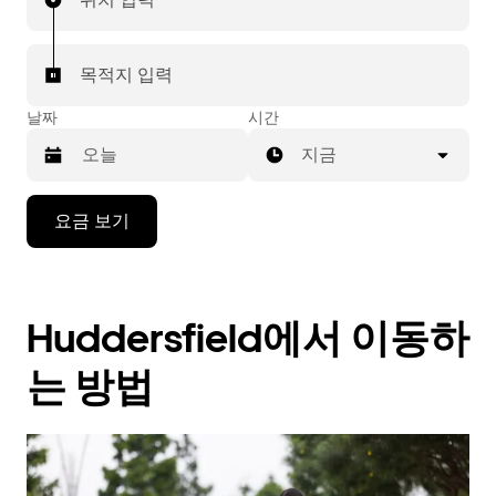
목적지 입력
날짜
시간
지금
캘
요금 보기
린
더
를
조
Huddersfield에서 이동하
작
하
려
는 방법
면
아
래
화
살