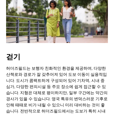
표
키
를
눌
러
날
짜
를
선
택
걷기
하
세
요.
허더즈필드는 보행자 친화적인 환경을 제공하며, 다양한
캘
산책로와 경로가 잘 갖추어져 있어 도보 이동이 실용적입
린
니다. 도시가 콤팩트하게 구성되어 있어 기차역, 시내 중
더
심가, 다양한 편의시설 등 주요 장소에 쉽게 접근할 수 있
를
습니다. 지형은 대체로 평이하지만, 일부 구간에는 약간의
닫
경사가 있을 수 있습니다. 영국 특유의 변덕스러운 기후로
으
인해 때때로 비가 내릴 수 있으니 미리 대비하는 것이 좋
려
면
습니다. 전반적으로 허더즈필드에서는 도보가 특히 시내