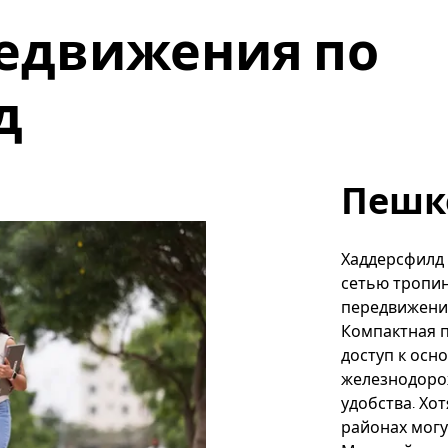
едвижения по
д
Пешк
Хаддерсфилд 
сетью тропин
передвижени
Компактная п
доступ к осн
железнодорож
удобства. Хо
районах могу