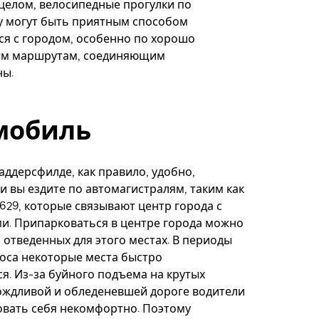
целом, велосипедные прогулки по
у могут быть приятным способом
я с городом, особенно по хорошо
м маршрутам, соединяющим
ны.
мобиль
аддерсфилде, как правило, удобно,
и вы ездите по автомагистралям, таким как
A629, которые связывают центр города с
и. Припарковаться в центре города можно
 отведенных для этого местах. В периоды
оса некоторые места быстро
я. Из-за буйного подъема на крутых
ождливой и обледеневшей дороге водители
овать себя некомфортно. Поэтому