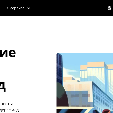
О сервисе
ие
д
советы
ддерсфилд