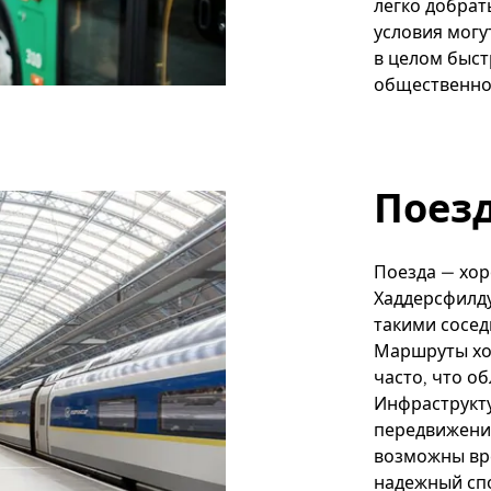
легко добрат
условия могу
в целом быст
общественно
Поез
Поезда — хор
Хаддерсфилду
такими сосед
Маршруты хо
часто, что о
Инфраструкт
передвижение
возможны вре
надежный сп