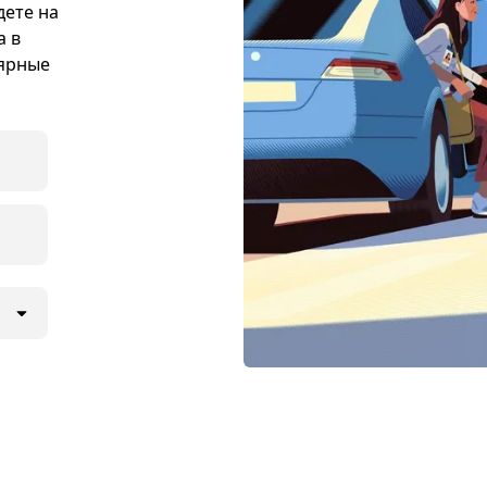
дете на
а в
лярные