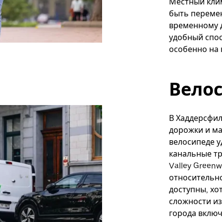
Местный кли
быть перемен
временному д
удобный спос
особенно на 
Вело
В Хаддерсфи
дорожки и ма
велосипеде у
канальные тр
Valley Green
относительно
доступны, хо
сложности из
города включ