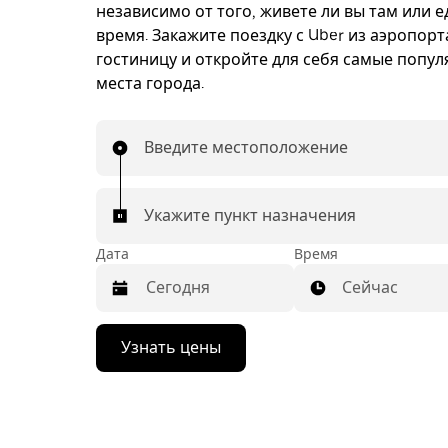
независимо от того, живете ли вы там или е
время. Закажите поездку с Uber из аэропорт
гостиницу и откройте для себя самые попу
места города.
Введите местоположение
Укажите пункт назначения
Дата
Время
Сейчас
Нажмите
Узнать цены
стрелку
вниз,
чтобы
перейти
к
календарю