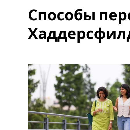
и
Способы пер
выбрать
дату.
Чтобы
закрыть
Хаддерсфил
календарь,
нажмите
Esc.