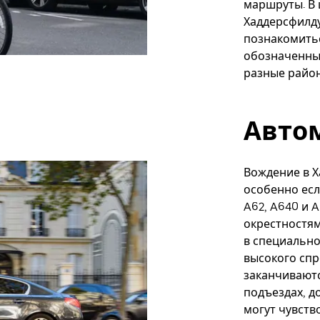
маршруты. В 
Хаддерсфилд
познакомитьс
обозначенны
разные райо
Авто
Вождение в Х
особенно есл
A62, A640 и 
окрестностям
в специально
высокого спр
заканчиваютс
подъездах, д
могут чувств