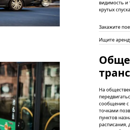
видимость и 
крутых спуска
Закажите пое
Ищите аренду
Обще
тран
На обществе
передвигатьс
сообщение с
точками позв
пунктов назн
расписания, 