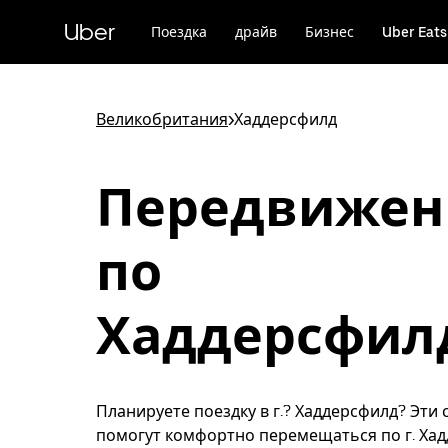
Пропустить
и
Uber
Поездка
драйв
Бизнес
Uber Eats
перейти
к
основному
содержимому
Великобритания
>
Хаддерсфилд
Передвижен
по
Хаддерсфил
Планируете поездку в г.? Хаддерсфилд? Эти 
помогут комфортно перемещаться по г. Ха