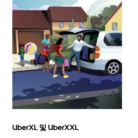
UberXL 및 UberXXL
그