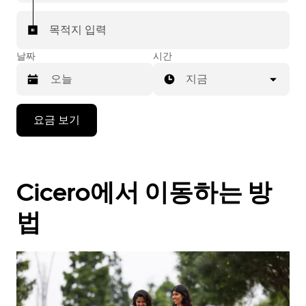
목적지 입력
날짜
시간
지금
캘
요금 보기
린
더
를
조
Cicero에서 이동하는 방
작
하
려
법
면
아
래
화
살
표