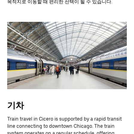
목적지로 이동할 때 편리한 선택이 될 수 있습니다.
기차
Train travel in Cicero is supported by a rapid transit
line connecting to downtown Chicago. The train
system operates on a regular schedule, offering