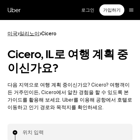
메
인
Uber
로그인
가입하기
콘
텐
츠
미국
>
일리노이
>
Cicero
로
건
너
Cicero, IL로 여행 계획 중
뛰
기
이신가요?
다음 지역으로 여행 계획 중이신가요? Cicero? 여행객이
든 거주민이든, Cicero에서 알찬 경험을 할 수 있도록 본
가이드를 활용해 보세요. Uber를 이용해 공항에서 호텔로
이동하고 인기 경로와 목적지를 확인하세요.
위치 입력