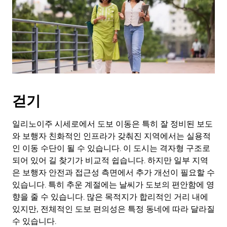
키
를
눌
러
날
짜
를
선
택
걷기
하
세
요.
일리노이주 시세로에서 도보 이동은 특히 잘 정비된 보도
캘
와 보행자 친화적인 인프라가 갖춰진 지역에서는 실용적
린
인 이동 수단이 될 수 있습니다. 이 도시는 격자형 구조로
더
되어 있어 길 찾기가 비교적 쉽습니다. 하지만 일부 지역
를
은 보행자 안전과 접근성 측면에서 추가 개선이 필요할 수
닫
있습니다. 특히 추운 계절에는 날씨가 도보의 편안함에 영
으
향을 줄 수 있습니다. 많은 목적지가 합리적인 거리 내에
려
면
있지만, 전체적인 도보 편의성은 특정 동네에 따라 달라질
Esc
수 있습니다.