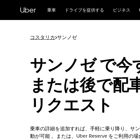
メ
Uber
イ
乗車
ドライブを提供する
ビジネス
ン
コ
ン
テ
コスタリカ
>
サンノゼ
ン
ツ
へ
サンノゼ で今
ス
キ
ッ
または後で配
プ
リクエスト
乗車の詳細を追加すれば、手軽に乗り降り、サン
動が可能 。または、Uber Reserve をご利用の