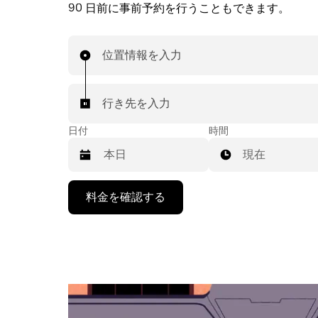
90 日前に事前予約を行うこともできます。
位置情報を入力
行き先を入力
日付
時間
現在
下
料金を確認する
矢
印
キ
ー
で
カ
レ
ン