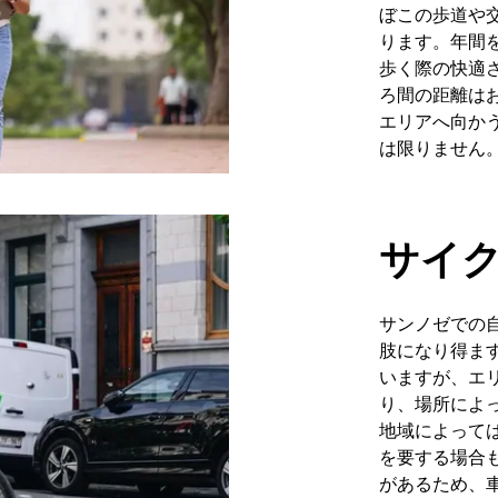
ぼこの歩道や
ります。年間
歩く際の快適
ろ間の距離は
エリアへ向か
は限りません
サイ
サンノゼでの
肢になり得ま
いますが、エ
り、場所によ
地域によって
を要する場合
があるため、