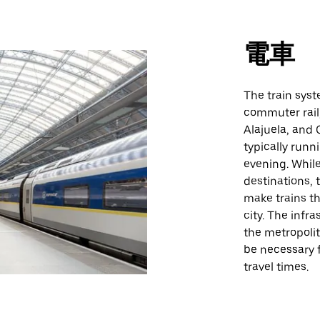
電車
The train syst
commuter rail
Alajuela, and 
typically runn
evening. While
destinations,
make trains th
city. The infr
the metropoli
be necessary f
travel times.