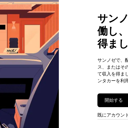
サン
働し
得ま
サンノゼで、
ス、またはそ
て収入を得まし
ンタカーを利
開始する
既にアカウン