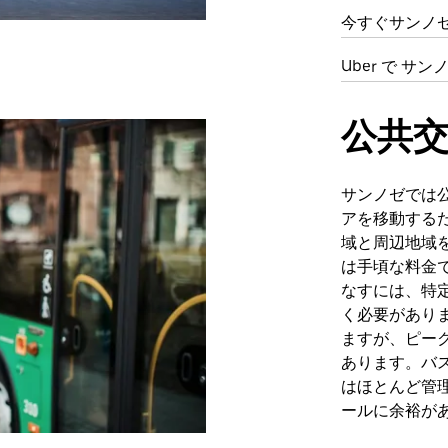
今すぐサンノ
Uber で サ
公共
サンノゼでは
アを移動する
域と周辺地域
は手頃な料金
なすには、特
く必要があり
ますが、ピー
あります。バ
はほとんど管
ールに余裕が