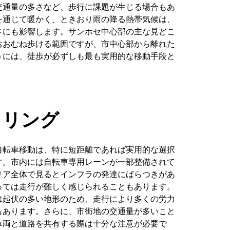
交通量の多さなど、歩行に課題が生じる場合もあ
を通じて暖かく、ときおり雨の降る熱帯気候は、
さにも影響します。サンホセ中心部の主な見どこ
おおむね歩ける範囲ですが、市中心部から離れた
うには、徒歩が必ずしも最も実用的な移動手段と
。
クリング
自転車移動は、特に短距離であれば実用的な選択
す。市内には自転車専用レーンが一部整備されて
リア全体で見るとインフラの発達にばらつきがあ
っては走行が難しく感じられることもあります。
は起伏の多い地形のため、走行により多くの労力
もあります。さらに、市街地の交通量が多いこと
車両と道路を共有する際は十分な注意が必要で