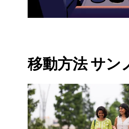
ダ
ー
を
閉
じ
ま
す。
移動方法 サン