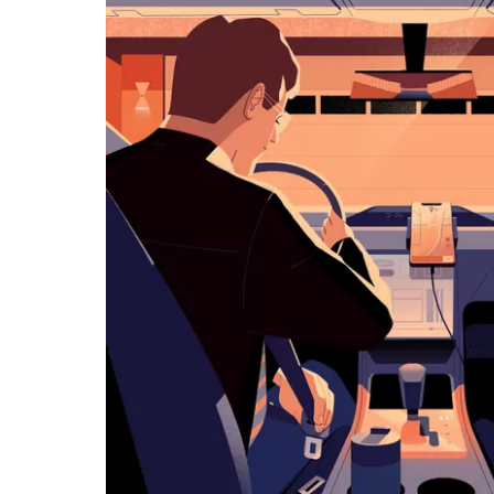
ダ
ー
を
操
作
し、
日
付
を
選
択
し
ま
す。
ESC
ボ
タ
ン
で
カ
レ
ン