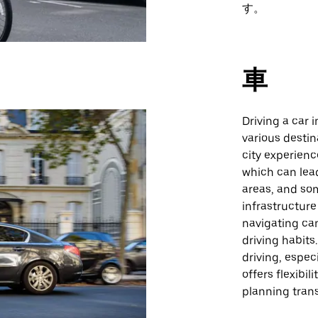
す。
車
Driving a car 
various destin
city experienc
which can lead
areas, and so
infrastructure
navigating ca
driving habits
driving, espec
offers flexibi
planning trans