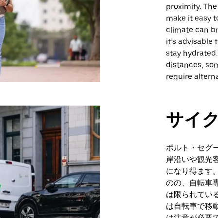
proximity. The
make it easy t
climate can b
it’s advisable
stay hydrated.
distances, som
require altern
サイ
ポルト・セグ
岸沿いや観光
になり得ます
のの、自転車
は限られてい
は自転車で移
は注意が必要