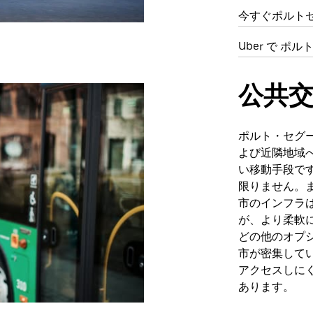
今すぐポルト
Uber で ポ
公共
ポルト・セグ
よび近隣地域
い移動手段で
限りません。
市のインフラ
が、より柔軟
どの他のオプ
市が密集して
アクセスしに
あります。