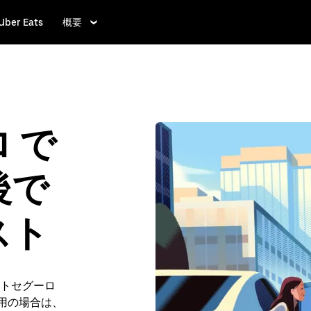
Uber Eats
概要
 で
後で
スト
トセグーロ
ご利用の場合は、