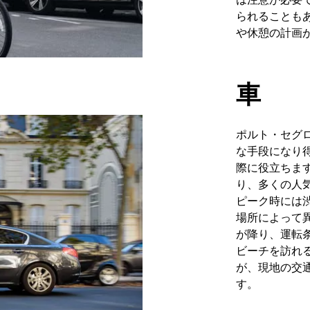
られることも
や休憩の計画
車
ポルト・セグ
な手段になり
際に役立ちま
り、多くの人
ピーク時には
場所によって
が降り、運転
ビーチを訪れ
が、現地の交
す。