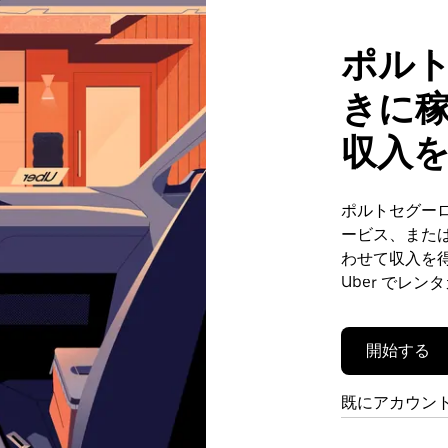
ポル
きに
収入
ポルトセグー
ービス、また
わせて収入を
Uber でレ
開始する
既にアカウン