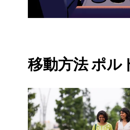
ダ
ー
を
閉
じ
ま
す。
移動方法 ポル