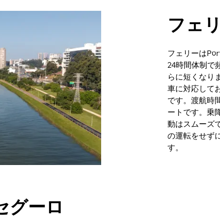
フェ
フェリーはPorto
24時間体制
らに短くなり
車に対応して
です。渡航時
ートです。乗
動はスムーズ
の運転をせず
す。
セグーロ