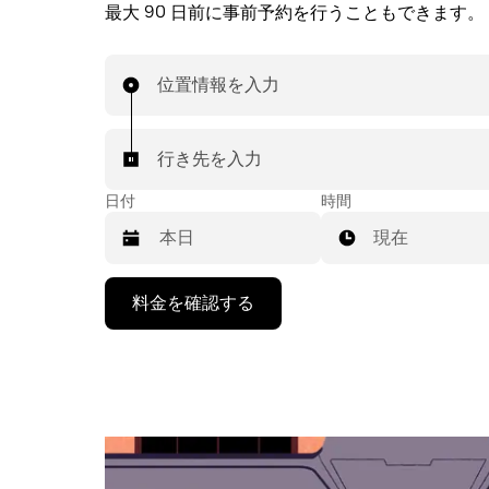
最大 90 日前に事前予約を行うこともできます。
位置情報を入力
行き先を入力
日付
時間
現在
下
料金を確認する
矢
印
キ
ー
で
カ
レ
ン