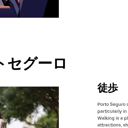
トセグーロ
徒歩
Porto Seguro o
particularly i
Walking is a p
attractions, s