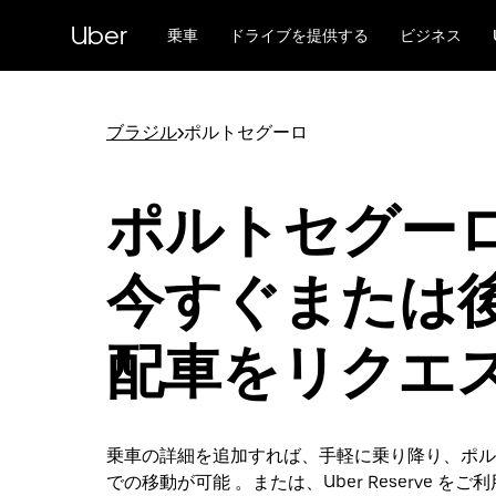
メ
Uber
イ
乗車
ドライブを提供する
ビジネス
ン
コ
ン
テ
ブラジル
>
ポルトセグーロ
ン
ツ
へ
ポルトセグーロ
ス
キ
ッ
今すぐまたは
プ
配車をリクエ
乗車の詳細を追加すれば、手軽に乗り降り、ポル
での移動が可能 。または、Uber Reserve を