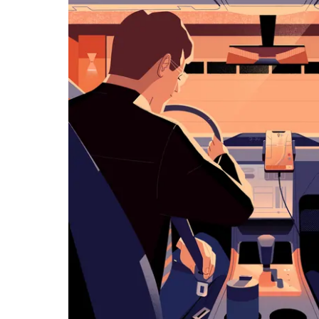
ダ
ー
を
操
作
し、
日
付
を
選
択
し
ま
す。
ESC
ボ
タ
ン
で
カ
レ
ン