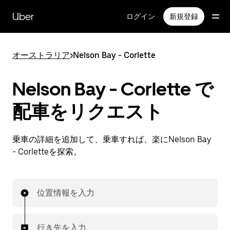
メ
イ
Uber
ログイン
新規登録
ン
コ
ン
オーストラリア
>
Nelson Bay - Corlette
テ
ン
ツ
Nelson Bay - Corlette で
へ
ス
配車をリクエスト
キ
ッ
プ
乗車の詳細を追加して、乗車すれば、楽にNelson Bay
- Corletteを探索。
位置情報を入力
行き先を入力