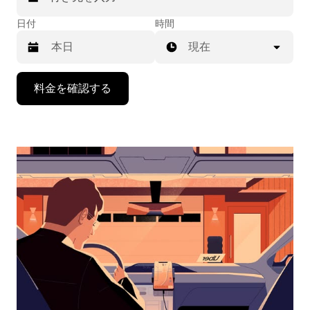
日付
時間
現在
下
料金を確認する
矢
印
キ
ー
で
カ
レ
ン
ダ
ー
を
操
作
し、
日