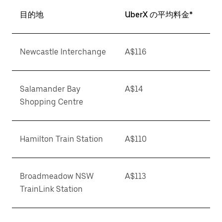
目的地
UberX の平均料金*
Newcastle Interchange
A$116
Salamander Bay
A$14
Shopping Centre
Hamilton Train Station
A$110
Broadmeadow NSW
A$113
TrainLink Station