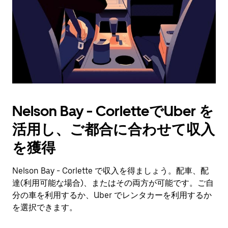
付
を
選
択
し
ま
す。
ESC
ボ
タ
Nelson Bay - CorletteでUber を
ン
で
活用し、ご都合に合わせて収入
カ
レ
を獲得
ン
ダ
Nelson Bay - Corlette で収入を得ましょう。配車、配
ー
達(利用可能な場合)、またはその両方が可能です。ご自
を
閉
分の車を利用するか、Uber でレンタカーを利用するか
じ
を選択できます。
ま
す。