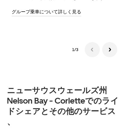
をリ
グループ乗車について詳しく見る
る前
す。
1/3
ニューサウスウェールズ州
Nelson Bay - Corletteでのライ
ドシェアとその他のサービス
、