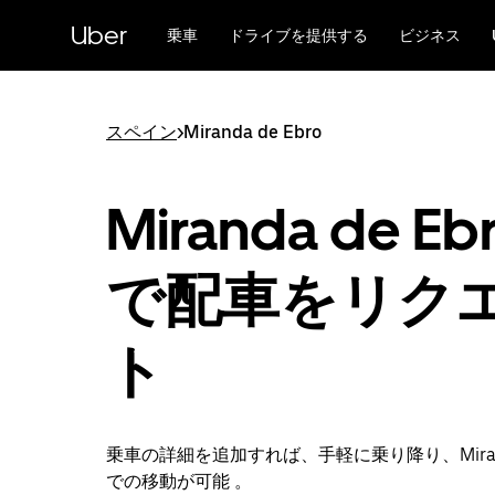
メ
Uber
イ
乗車
ドライブを提供する
ビジネス
ン
コ
ン
テ
スペイン
>
Miranda de Ebro
ン
ツ
へ
Miranda de Eb
ス
キ
ッ
で配車をリク
プ
ト
乗車の詳細を追加すれば、手軽に乗り降り、Miranda
での移動が可能 。