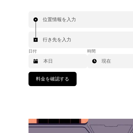
位置情報を入力
行き先を入力
日付
時間
現在
下
料金を確認する
矢
印
キ
ー
で
カ
レ
ン
ダ