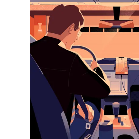
ー
を
操
作
し、
日
付
を
選
択
し
ま
す。
ESC
ボ
タ
ン
で
カ
レ
ン