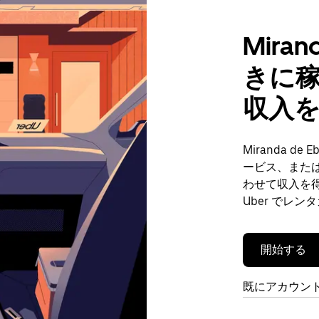
Mira
きに
収入
Miranda 
ービス、また
わせて収入を
Uber でレ
開始する
既にアカウン