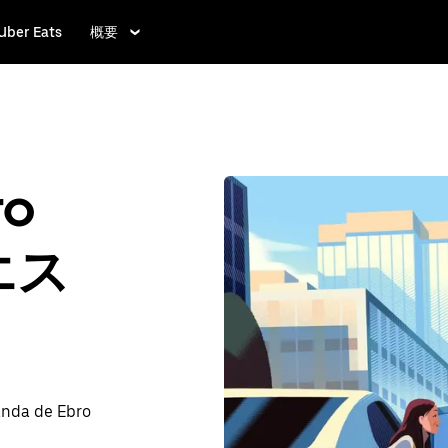
Uber Eats
概要
ro
エス
 de Ebro