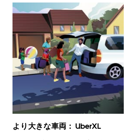
より大きな車両： UberXL
グ