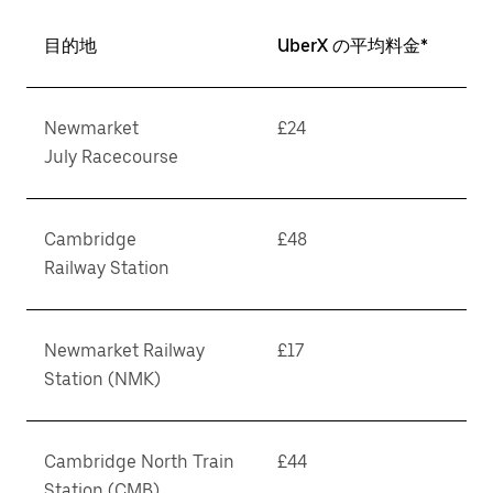
目的地
UberX の平均料金*
Newmarket
£24
July Racecourse
Cambridge
£48
Railway Station
Newmarket Railway
£17
Station (NMK)
Cambridge North Train
£44
Station (CMB)