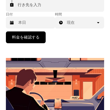
行き先を入力
日付
時間
現在
下
料金を確認する
矢
印
キ
ー
で
カ
レ
ン
ダ
ー
を
操
作
し、