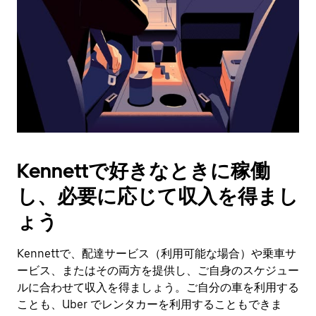
日
付
を
選
択
し
ま
す。
ESC
ボ
タ
Kennettで好きなときに稼働
ン
で
し、必要に応じて収入を得まし
カ
レ
ょう
ン
ダ
Kennettで、配達サービス（利用可能な場合）や乗車サ
ー
ービス、またはその両方を提供し、ご自身のスケジュー
を
閉
ルに合わせて収入を得ましょう。ご自分の車を利用する
じ
ことも、Uber でレンタカーを利用することもできま
ま