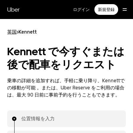
メ
イ
Uber
ログイン
新規登録
ン
コ
ン
英国
>
Kennett
テ
ン
ツ
Kennett で今すぐまたは
へ
ス
後で配車をリクエスト
キ
ッ
プ
乗車の詳細を追加すれば、手軽に乗り降り、Kennettで
の移動が可能 。または、Uber Reserve をご利用の場合
は、最大 90 日前に事前予約を行うこともできます。
位置情報を入力