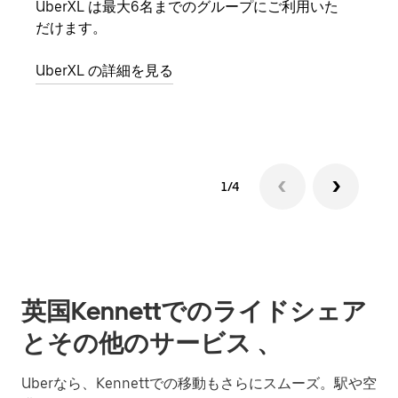
UberXL は最大6名までのグループにご利用いた
友人
だけます。
自で
UberXL の詳細を見る
グル
1/4
英国Kennettでのライドシェア
とその他のサービス 、
Uberなら、Kennettでの移動もさらにスムーズ。駅や空