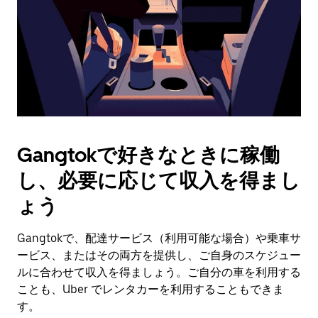
付
を
選
択
し
ま
す。
ESC
ボ
タ
Gangtokで好きなときに稼働
ン
で
し、必要に応じて収入を得まし
カ
レ
ょう
ン
ダ
Gangtokで、配達サービス（利用可能な場合）や乗車サ
ー
ービス、またはその両方を提供し、ご自身のスケジュー
を
閉
ルに合わせて収入を得ましょう。ご自分の車を利用する
じ
ことも、Uber でレンタカーを利用することもできま
ま
す。
す。