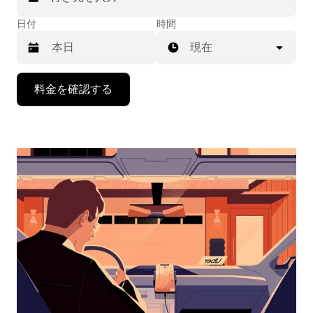
日付
時間
現在
下
料金を確認する
矢
印
キ
ー
で
カ
レ
ン
ダ
ー
を
操
作
し、
日