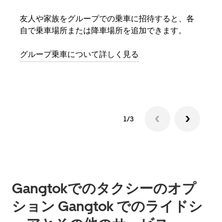
友人や家族をグループでの乗車に招待すると、各
グル
自で乗車場所または降車場所を追加できます。
場合
をリ
グループ乗車について詳しく見る
る前
す。
1/3
Gangtokでのタクシーのオプ
ション Gangtok でのライドシ