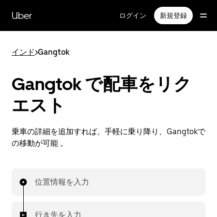
メ
イ
Uber
ログイン
新規登録
ン
コ
ン
インド
>
Gangtok
テ
ン
ツ
Gangtok で配車をリク
へ
ス
エスト
キ
ッ
プ
乗車の詳細を追加すれば、手軽に乗り降り、Gangtokで
の移動が可能 。
位置情報を入力
行き先を入力