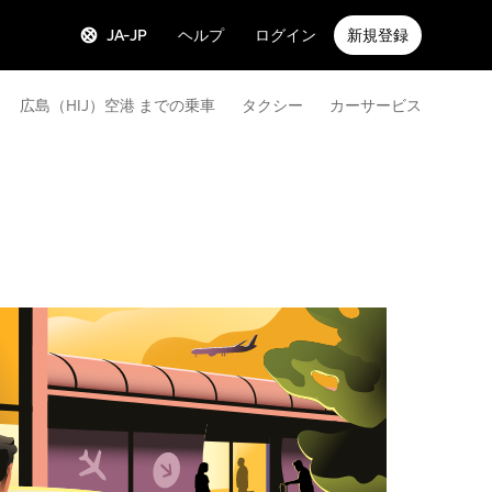
JA-JP
ヘルプ
ログイン
新規登録
広島（HIJ）空港 までの乗車
タクシー
カーサービス