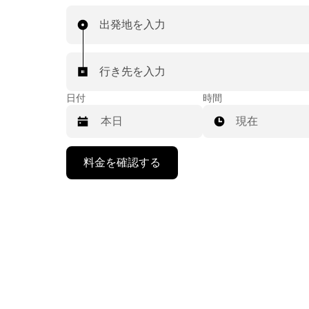
出発地を入力
行き先を入力
日付
時間
現在
下
料金を確認する
矢
印
キ
ー
で
カ
レ
ン
ダ
ー