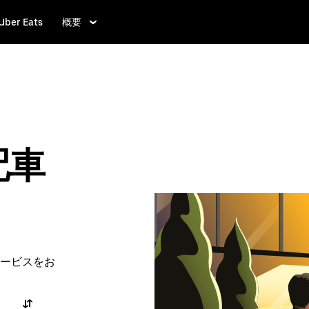
Uber Eats
概要
配車
ービスをお