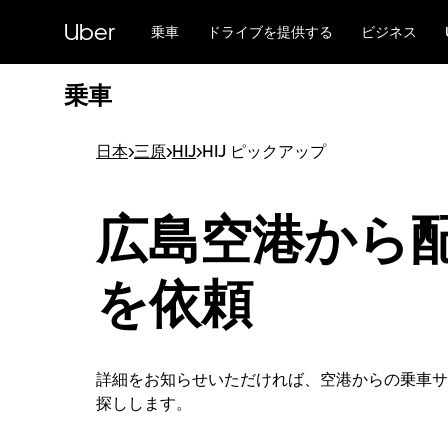
メ
Uber
イ
乗車
ドライブを提供する
ビジネス
ン
コ
乗車
ン
テ
ン
日本
>
三原
>
HIJ
>
HIJ ピックアップ
ツ
へ
ス
広島空港から
キ
ッ
プ
を依頼
詳細をお知らせいただければ、空港からの乗車サ
探しします。