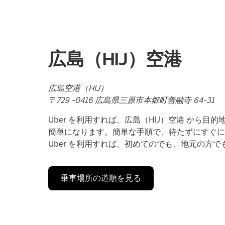
を
操
作
し、
日
広島（HIJ）空港
付
を
選
広島空港（HIJ）
択
し
〒729 -0416 広島県三原市本郷町善融寺 64-31
ま
Uber を利用すれば、広島（HIJ）空港 から
す。
ESC
簡単になります。簡単な手順で、待たずにすぐに
ボ
Uber を利用すれば、初めてのでも、地元の方
タ
ン
で
乗車場所の道順を見る
カ
レ
ン
ダ
ー