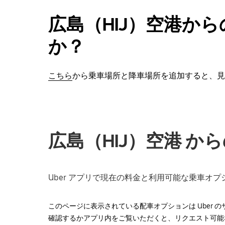
を
広島（HIJ）空港か
閉
じ
か？
ま
す。
こちら
から乗車場所と降車場所を追加すると、見
広島（HIJ）空港 
Uber アプリで現在の料金と利用可能な乗車オ
このページに表示されている配車オプションは Uber
確認するかアプリ内をご覧いただくと、リクエスト可能