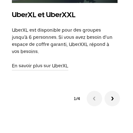
UberXL et UberXXL
Tra
UberXL est disponible pour des groupes
Lors
jusqu'à 6 personnes. Si vous avez besoin d'un
de v
espace de coffre garanti, UberXXL répond à
peut
vos besoins.
ou s
En savoir plus sur UberXL
En sa
1/4