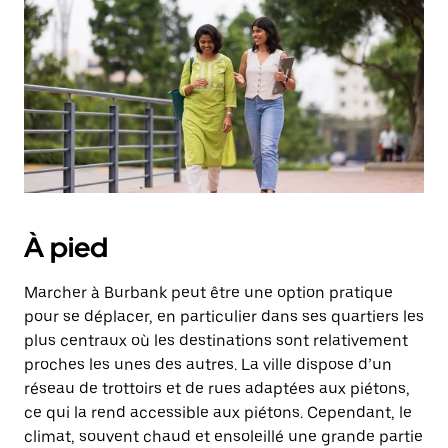
date.
Appuyez
sur
la
touche
Échap
pour
fermer
le
calendrier.
À pied
Marcher à Burbank peut être une option pratique
pour se déplacer, en particulier dans ses quartiers les
plus centraux où les destinations sont relativement
proches les unes des autres. La ville dispose d’un
réseau de trottoirs et de rues adaptées aux piétons,
ce qui la rend accessible aux piétons. Cependant, le
climat, souvent chaud et ensoleillé une grande partie