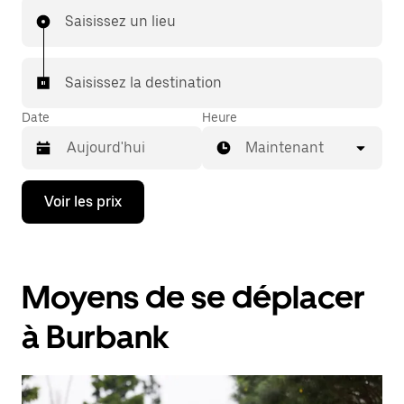
Saisissez un lieu
Saisissez la destination
Date
Heure
Maintenant
Appuyez
Voir les prix
sur
la
flèche
vers
le
Moyens de se déplacer
bas
pour
ouvrir
à Burbank
le
calendrier
et
sélectionner
une