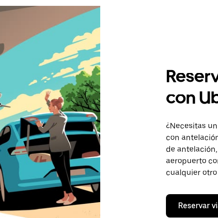
Reserv
con U
¿Necesitas un
con antelación
de antelación,
aeropuerto com
cualquier otro 
Reservar vi