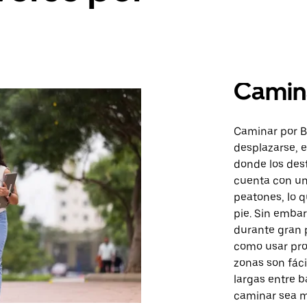
Camin
Caminar por B
desplazarse, 
donde los des
cuenta con un
peatones, lo 
pie. Sin embar
durante gran p
como usar pro
zonas son fáci
largas entre b
caminar sea m