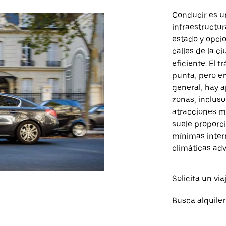
Conducir es u
infraestructur
estado y opci
calles de la c
eficiente. El 
punta, pero e
general, hay a
zonas, incluso
atracciones m
suele proporc
mínimas interr
climáticas adv
Solicita un vi
Busca alquile