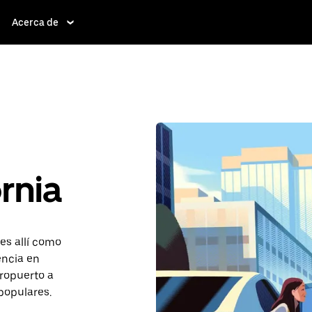
Acerca de
rnia
es allí como
encia en
eropuerto a
populares.