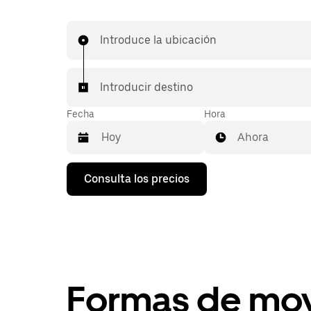
Introduce la ubicación
Introducir destino
Fecha
Hora
Ahora
Pulsa
Consulta los precios
la
flecha
hacia
abajo
para
abrir
el
calendario
y
Formas de mov
seleccionar
una