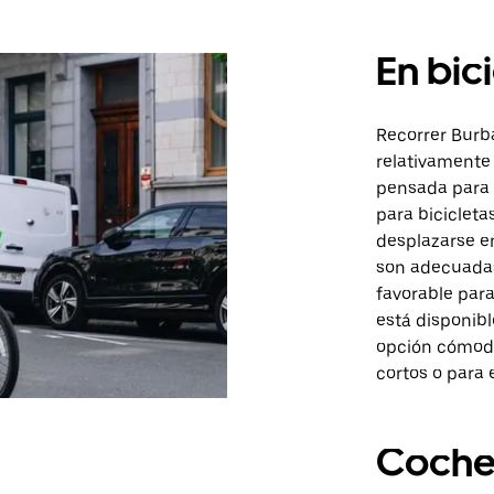
En bic
Recorrer Burba
relativamente 
pensada para c
para bicicleta
desplazarse en
son adecuadas 
favorable para
está disponibl
opción cómoda
cortos o para 
Coch