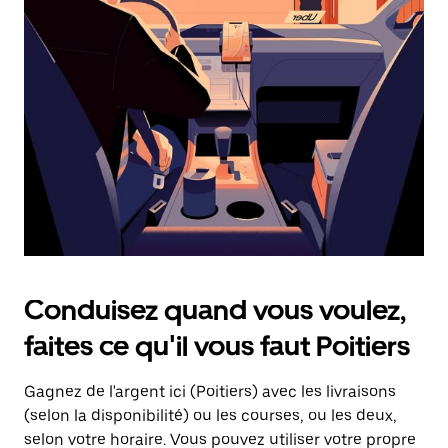
une
date.
Appuyez
sur
la
touche
d'échappement
pour
fermer
le
calendrier.
Conduisez quand vous voulez,
faites ce qu'il vous faut Poitiers
Gagnez de l'argent ici (Poitiers) avec les livraisons
(selon la disponibilité) ou les courses, ou les deux,
selon votre horaire. Vous pouvez utiliser votre propre