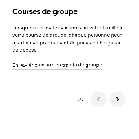
Courses de groupe
Co
Lorsque vous invitez vos amis ou votre famille à
S’il
votre course de groupe, chaque personne peut
votr
ajouter son propre point de prise en charge ou
jusq
de dépose.
doit
com
En savoir plus sur les trajets de groupe
1/3