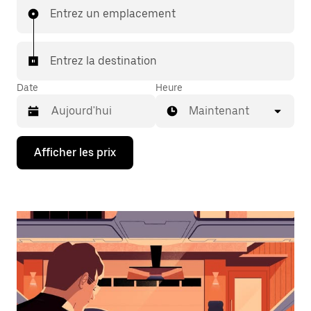
Entrez un emplacement
Entrez la destination
Date
Heure
Maintenant
Appuyez
Afficher les prix
sur
la
flèche
vers
le
bas
pour
interagir
avec
le
calendrier
et
sélectionner