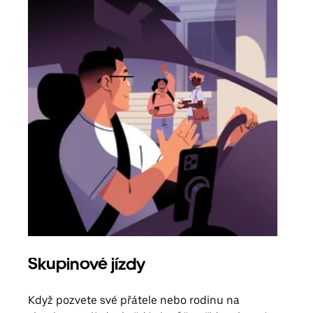
Skupinové jízdy
Obj
Když pozvete své přátele nebo rodinu na
Poku