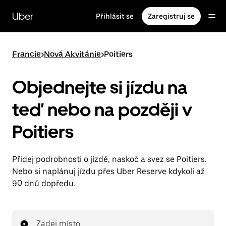
Přeskočit
na
Uber
Přihlásit se
Zaregistruj se
hlavní
obsah
Francie
>
Nová Akvitánie
>
Poitiers
Objednejte si jízdu na
teď nebo na později v
Poitiers
Přidej podrobnosti o jízdě, naskoč a svez se Poitiers.
Nebo si naplánuj jízdu přes Uber Reserve kdykoli až
90 dnů dopředu.
Zadej místo