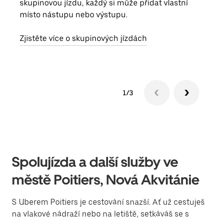
skupinovou jízdu, každý si může přidat vlastní
účtu
místo nástupu nebo výstupu.
Každ
obje
Zjistěte více o skupinových jízdách
1/3
Spolujízda a další služby ve
městě Poitiers, Nová Akvitánie
S Uberem Poitiers je cestování snazší. Ať už cestuješ
na vlakové nádraží nebo na letiště, setkáváš se s