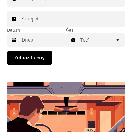
Zadej cíl
Datum
Čas
Teď
Stisknutím
Zobrazit ceny
klávesy
se
šipkou
dolů
otevřeš
kalendář
a můžeš
vybrat
datum.
Stisknutím
klávesy
Esc
zavřeš
kalendář.