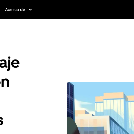
Acerca de
aje
ón
s