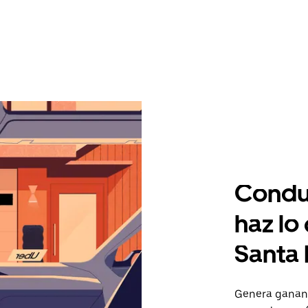
Condu
haz lo
Santa 
Genera gananc