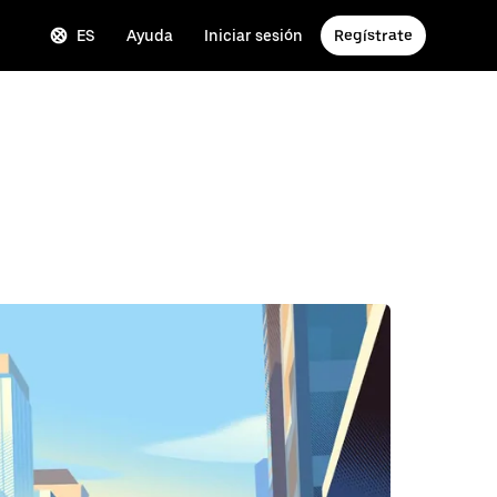
ES
Ayuda
Iniciar sesión
Regístrate