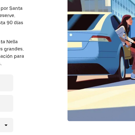
e por Santa
eserve.
sta 90 días
ta Nella
s grandes.
pación para
.