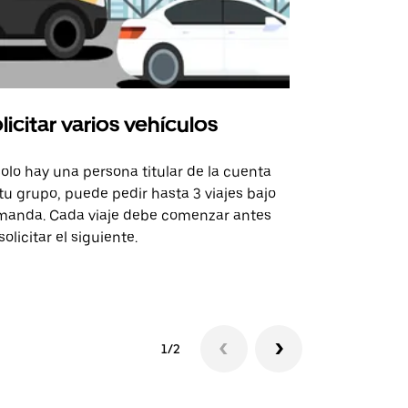
licitar varios vehículos
Uber Shu
solo hay una persona titular de la cuenta
La opción de
tu grupo, puede pedir hasta 3 viajes bajo
rutas selecc
anda. Cada viaje debe comenzar antes
sedes de ev
solicitar el siguiente.
Consulta la 
1/2