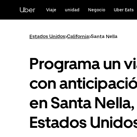
Saltar
al
Uber
Viaje
unidad
Negocio
Uber Eats
contenido
principal
Estados Unidos
>
California
>
Santa Nella
Programa un vi
con anticipaci
en Santa Nella,
Estados Unido