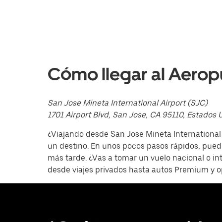
el
calendario
y
selecciona
una
fecha.
Presiona
la
Cómo llegar al Aerop
tecla Esc
para
cerrar
el
San Jose Mineta International Airport (SJC)
calendario.
1701 Airport Blvd, San Jose, CA 95110, Estados 
¿Viajando desde San Jose Mineta International 
un destino. En unos pocos pasos rápidos, puede
más tarde. ¿Vas a tomar un vuelo nacional o in
desde viajes privados hasta autos Premium y 