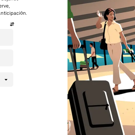
erve,
anticipación.