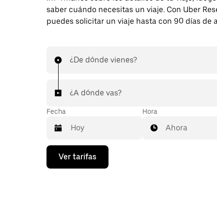
saber cuándo necesitas un viaje. Con Uber Res
puedes solicitar un viaje hasta con 90 días de 
¿De dónde vienes?
¿A dónde vas?
Fecha
Hora
Ahora
Presiona
Ver tarifas
la
flecha
hacia
abajo
para
interactuar
con