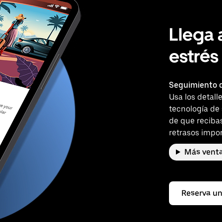
Llega 
estrés
Seguimiento d
Usa los detall
tecnología de
de que reciba
retrasos impor
Más venta
Reserva un