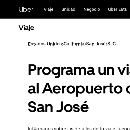
Saltar
al
Uber
Viaje
unidad
Negocio
Uber Eats
contenido
principal
Viaje
Estados Unidos
>
California
>
San José
>
SJC
Programa un vi
al Aeropuerto 
San José
Infórmanos sobre los detalles de tu viaje, lueg