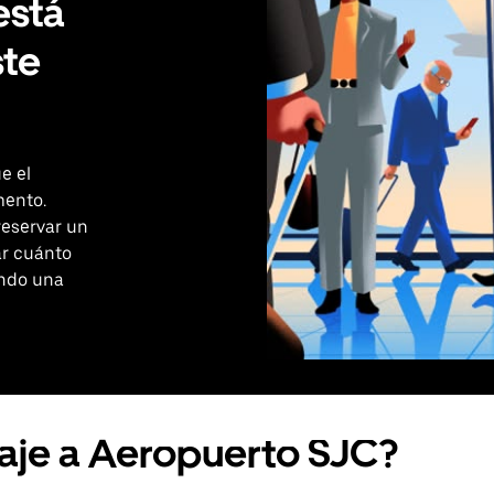
está
ste
e el
ento.
reservar un
ar cuánto
ando una
iaje a Aeropuerto SJC?