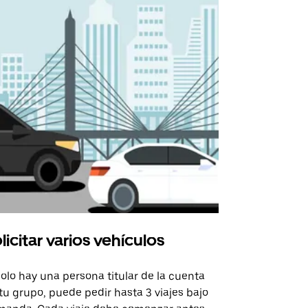
licitar varios vehículos
Uber Shu
solo hay una persona titular de la cuenta
La opción de
tu grupo, puede pedir hasta 3 viajes bajo
rutas selecc