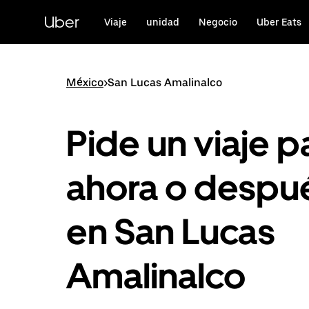
Saltar
al
Uber
Viaje
unidad
Negocio
Uber Eats
contenido
principal
México
>
San Lucas Amalinalco
Pide un viaje p
ahora o despu
en San Lucas
Amalinalco