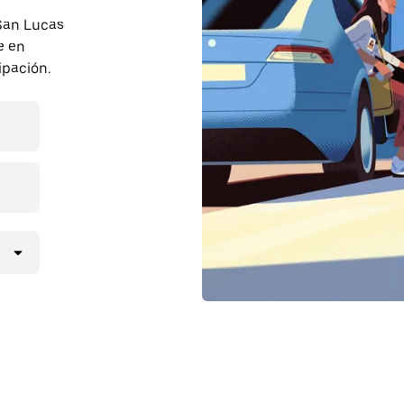
 San Lucas
e en
ipación.