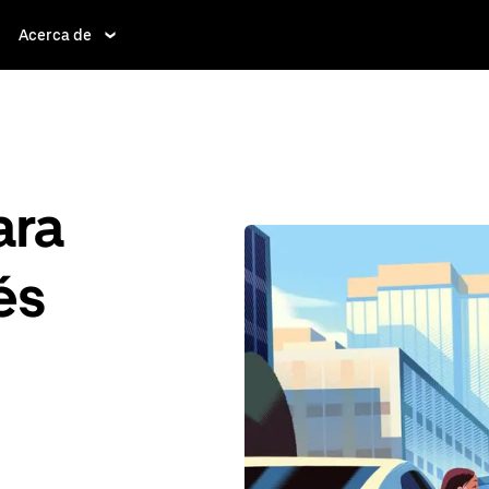
Acerca de
ara
és