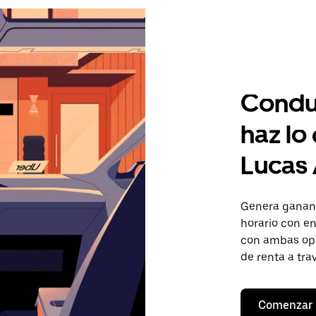
Condu
haz lo
Lucas 
Genera gananc
horario con en
con ambas opc
de renta a tra
Comenzar