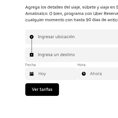
Agrega los detalles del viaje, súbete y viaja en
Amalinalco. O bien, programa con Uber Reserv
cualquier momento con hasta 90 días de antic
Ingresar ubicación
Ingresa un destino
Fecha
Hora
Ahora
Presiona
Ver tarifas
la
flecha
hacia
abajo
para
interactuar