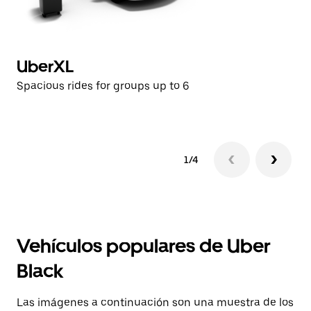
UberXL
B
Spacious rides for groups up to 6
Pr
1/4
Vehículos populares de Uber
Black
Las imágenes a continuación son una muestra de los