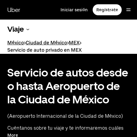
Saltar
al
Uber
Iniciar sesión
Regístrate
contenido
principal
Viaje
México
>
Ciudad de México
>
MEX
>
Servicio de auto privado en MEX
Servicio de autos desde
o hasta Aeropuerto de
la Ciudad de México
(Aeropuerto Internacional de la Ciudad de México)
Cuéntanos sobre tu viaje y te informaremos cuáles
son las mejores opciones para ir o salir
More