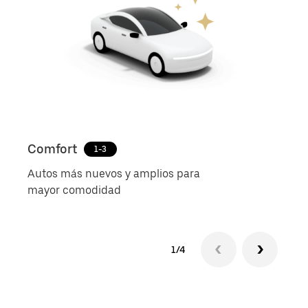
Comfort
Ube
1-3
Autos más nuevos y amplios para
Viaj
mayor comodidad
1/4