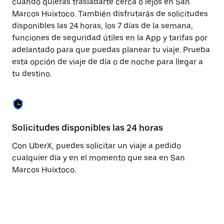
cuando quieras trasladarte cerca o lejos en San
cerrar
Marcos Huixtoco. También disfrutarás de solicitudes
el
calendario.
disponibles las 24 horas, los 7 días de la semana,
funciones de seguridad útiles en la App y tarifas por
adelantado para que puedas planear tu viaje. Prueba
esta opción de viaje de día o de noche para llegar a
tu destino.
Solicitudes disponibles las 24 horas
Fu
Con UberX, puedes solicitar un viaje a pedido
La
cualquier día y en el momento que sea en San
pa
Marcos Huixtoco.
fá
co
qu
co
co