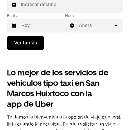
Ingresar destino
Fecha
Hora
Ahora
Presiona
Ver tarifas
la
flecha
hacia
abajo
para
Lo mejor de los servicios de
interactuar
con
vehículos tipo taxi en San
el
calendario
Marcos Huixtoco con la
y
selecciona
app de Uber
una
fecha.
Presiona
Te damos la bienvenida a la opción de viaje que está
la
tecla Esc
lista cuando la necesitas. Puedes solicitar un viaje
para