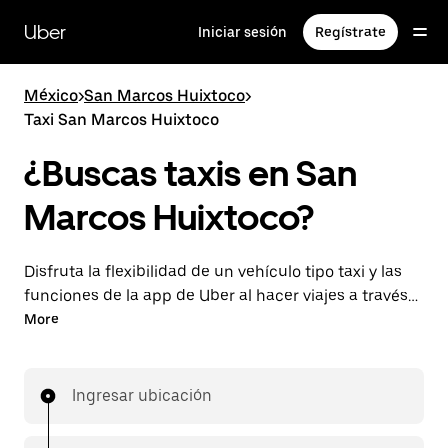
Saltar
al
Uber
Iniciar sesión
Regístrate
contenido
principal
México
>
San Marcos Huixtoco
>
Taxi San Marcos Huixtoco
¿Buscas taxis en San
Marcos Huixtoco?
Disfruta la flexibilidad de un vehículo tipo taxi y las
funciones de la app de Uber al hacer viajes a través
de UberX en San Marcos Huixtoco. Puedes solicitar
More
viajes de última hora o reservar en cualquier
momento desde la app o en línea para conseguir
tarifas por adelantado económicas para cada viaje.
Ingresar ubicación