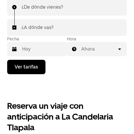
¿De dónde vienes?
¿A dónde vas?
Fecha
Hora
Ahora
Presiona
Ver tarifas
la
flecha
hacia
abajo
para
interactuar
con
Reserva un viaje con
el
calendario
anticipación a La Candelaria
y
selecciona
Tlapala
una
fecha.