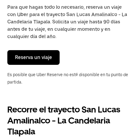
Presiona
Para que hagas todo lo necesario, reserva un viaje
la
con Uber para el trayecto San Lucas Amalinalco - La
tecla Esc
para
Candelaria Tlapala. Solicita un viaje hasta 90 días
cerrar
antes de tu viaje, en cualquier momento y en
el
cualquier día del año.
calendario.
Reserva un viaje
Es posible que Uber Reserve no esté disponible en tu punto de
partida.
Recorre el trayecto San Lucas
Amalinalco - La Candelaria
Tlapala