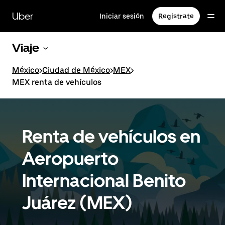
Saltar
al
Uber
Iniciar sesión
Regístrate
contenido
principal
Viaje
México
>
Ciudad de México
>
MEX
>
MEX renta de vehículos
Renta de vehículos en
Aeropuerto
Internacional Benito
Juárez (MEX)