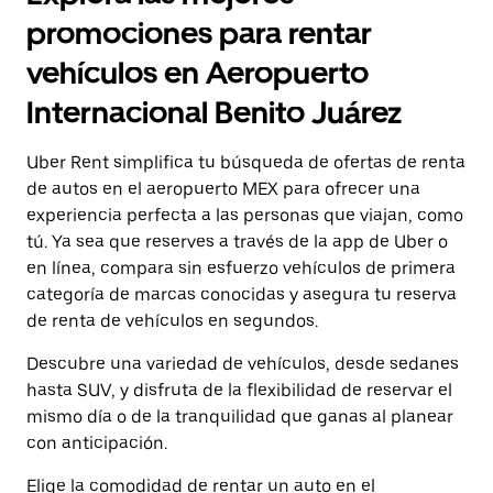
una
y
fecha.
promociones para rentar
selecciona
Presiona
una
la
vehículos en Aeropuerto
fecha.
tecla Esc
Presiona
para
Internacional Benito Juárez
la
cerrar
tecla Esc
el
para
Uber Rent simplifica tu búsqueda de ofertas de renta
calendario.
cerrar
de autos en el aeropuerto MEX para ofrecer una
el
experiencia perfecta a las personas que viajan, como
calendario.
tú. Ya sea que reserves a través de la app de Uber o
en línea, compara sin esfuerzo vehículos de primera
categoría de marcas conocidas y asegura tu reserva
de renta de vehículos en segundos.
Descubre una variedad de vehículos, desde sedanes
hasta SUV, y disfruta de la flexibilidad de reservar el
mismo día o de la tranquilidad que ganas al planear
con anticipación.
Elige la comodidad de rentar un auto en el