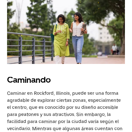
una
fecha.
Presiona
la
tecla Esc
para
cerrar
el
calendario.
Caminando
Caminar en Rockford, Illinois, puede ser una forma
agradable de explorar ciertas zonas, especialmente
el centro, que es conocido por su diseño accesible
para peatones y sus atractivos. Sin embargo, la
facilidad para caminar por la ciudad varía según el
vecindario. Mientras que algunas áreas cuentan con