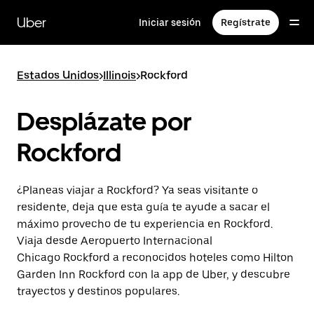
Saltar
al
Uber
Iniciar sesión
Regístrate
contenido
principal
Estados Unidos
>
Illinois
>
Rockford
Desplázate por
Rockford
¿Planeas viajar a Rockford? Ya seas visitante o
residente, deja que esta guía te ayude a sacar el
máximo provecho de tu experiencia en Rockford.
Viaja desde Aeropuerto Internacional
Chicago Rockford a reconocidos hoteles como Hilton
Garden Inn Rockford con la app de Uber, y descubre
trayectos y destinos populares.