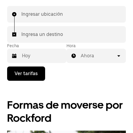
Ingresar ubicación
Ingresa un destino
Fecha
Hora
Ahora
Presiona
Ver tarifas
la
flecha
hacia
abajo
para
Formas de moverse por
interactuar
con
el
Rockford
calendario
y
selecciona