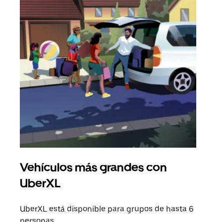
Vehículos más grandes con
Via
UberXL
Cuan
viaj
UberXL está disponible para grupos de hasta 6
prop
personas.