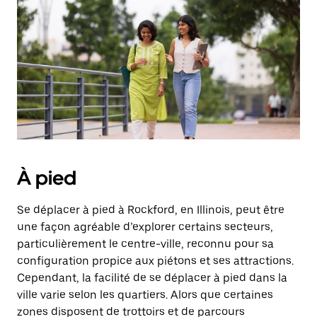
sélectionner
une
date.
Appuyez
sur
la
touche
d'échappement
pour
fermer
le
calendrier.
À pied
Se déplacer à pied à Rockford, en Illinois, peut être
une façon agréable d’explorer certains secteurs,
particulièrement le centre-ville, reconnu pour sa
configuration propice aux piétons et ses attractions.
Cependant, la facilité de se déplacer à pied dans la
ville varie selon les quartiers. Alors que certaines
zones disposent de trottoirs et de parcours