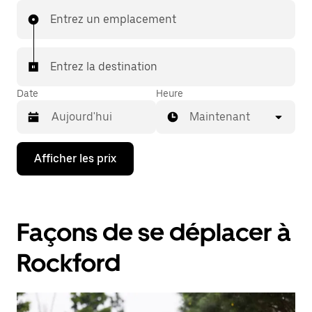
Entrez un emplacement
Entrez la destination
Date
Heure
Maintenant
Appuyez
Afficher les prix
sur
la
flèche
vers
le
Façons de se déplacer à
bas
pour
interagir
Rockford
avec
le
calendrier
et