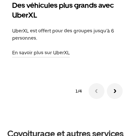
Des véhicules plus grands avec
Co
UberXL
Lors
votr
UberXL est offert pour des groupes jusqu’à 6
ajou
personnes.
de d
En savoir plus sur UberXL
En s
1/4
Covoiturage et autres services