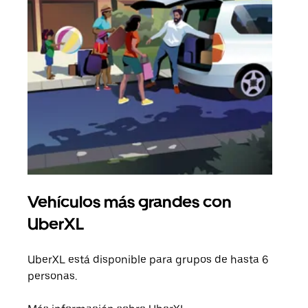
Vehículos más grandes con
Via
UberXL
Cuan
viaj
UberXL está disponible para grupos de hasta 6
prop
personas.
Obté