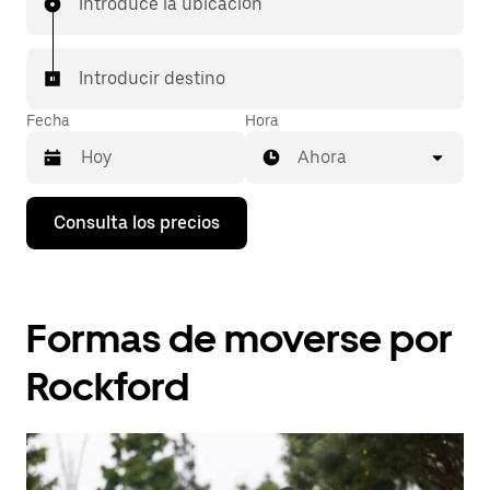
Introduce la ubicación
Introducir destino
Fecha
Hora
Ahora
Pulsa
Consulta los precios
la
flecha
hacia
abajo
para
Formas de moverse por
abrir
el
calendario
Rockford
y
seleccionar
una
fecha.
Pulsa
el