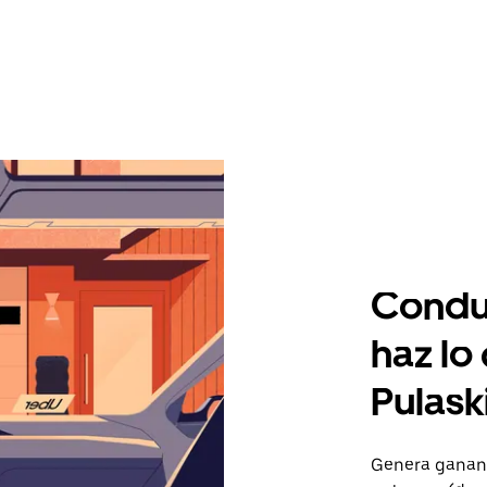
Condu
haz lo
Pulask
Genera gananc