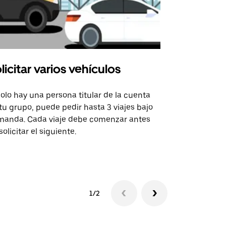
licitar varios vehículos
Uber Shu
solo hay una persona titular de la cuenta
La opción de
tu grupo, puede pedir hasta 3 viajes bajo
rutas selecc
anda. Cada viaje debe comenzar antes
sedes de ev
solicitar el siguiente.
Consulta la 
1/2