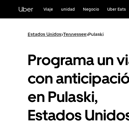
Saltar
al
Uber
Viaje
unidad
Negocio
Uber Eats
contenido
principal
Estados Unidos
>
Tennessee
>
Pulaski
Programa un vi
con anticipaci
en Pulaski,
Estados Unido