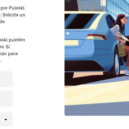
por Pulaski.
 Solicita un
 de
laski pueden
s. Si
ción para
.