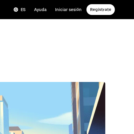
ES
Ayuda
Iniciar sesión
Regístrate