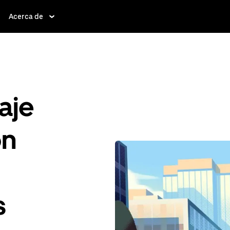
Acerca de
aje
ón
s