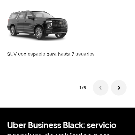
SU
SUV con espacio para hasta 7 usuarios
1/6
Uber Business Black: servicio