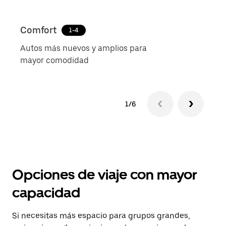
Comfort
Uber
1-4
Autos más nuevos y amplios para
Viaje
mayor comodidad
expe
1/6
Opciones de viaje con mayor
capacidad
Si necesitas más espacio para grupos grandes,