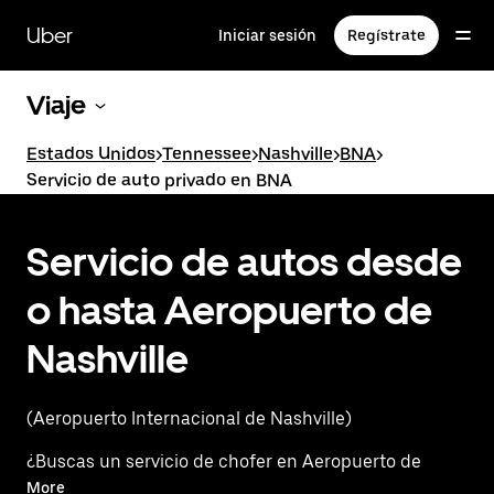
Saltar
al
Uber
Iniciar sesión
Regístrate
contenido
principal
Viaje
Estados Unidos
>
Tennessee
>
Nashville
>
BNA
>
Servicio de auto privado en BNA
Servicio de autos desde
o hasta Aeropuerto de
Nashville
(Aeropuerto Internacional de Nashville)
¿Buscas un servicio de chofer en Aeropuerto de
Nashville? Mejor vive una experiencia premium con
More