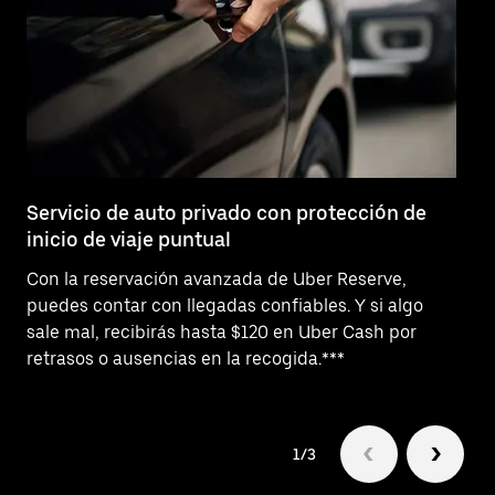
Servicio de auto privado con protección de
So
inicio de viaje puntual
¿N
Con la reservación avanzada de Uber Reserve,
Bu
puedes contar con llegadas confiables. Y si algo
ha
sale mal, recibirás hasta $120 en Uber Cash por
us
retrasos o ausencias en la recogida.***
1/3