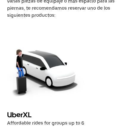
varias piezas de equipaje o más espacio para las
piernas, te recomendamos reservar uno de los
siguientes productos:
UberXL
B
Affordable rides for groups up to 6
Lu