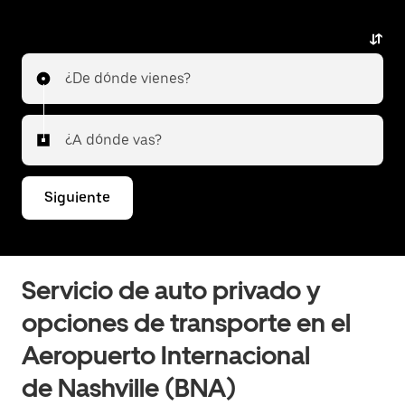
Uber Black. Uber ofrece una alternativa de primera
clase con vehículos de lujo, socios de la App
profesionales y un servicio excepcional. Ya sea que
¿De dónde vienes?
vayas a la ciudad o hagas conexión a otro
aeropuerto, Uber Black brinda una experiencia de
viaje confiable y superior. Cuéntanos sobre tu viaje y
¿A dónde vas?
te informaremos cuáles son las mejores opciones
para ir o salir del aeropuerto.
Siguiente
Servicio de auto privado y
opciones de transporte en el
Aeropuerto Internacional
de Nashville (BNA)