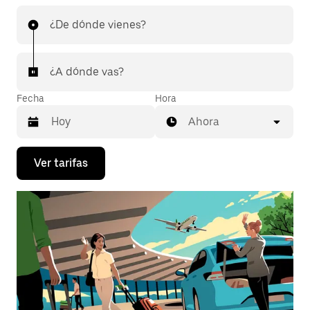
¿De dónde vienes?
¿A dónde vas?
Fecha
Hora
Ahora
Presiona
Ver tarifas
la
flecha
hacia
abajo
para
interactuar
con
el
calendario
y
selecciona
una