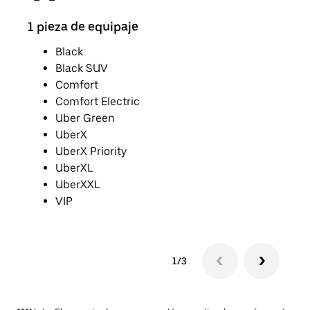
1 pieza de equipaje
2 pi
Black
Black SUV
Comfort
Comfort Electric
Uber Green
UberX
UberX Priority
UberXL
UberXXL
VIP
1/3