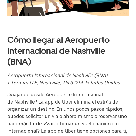
fecha.
Presiona
la
tecla Esc
para
cerrar
el
Cómo llegar al Aeropuerto
calendario.
Internacional de Nashville
(BNA)
Aeropuerto Internacional de Nashville (BNA)
1 Terminal Dr, Nashville, TN 37214, Estados Unidos
¿Viajando desde Aeropuerto Internacional
de Nashville? La app de Uber elimina el estrés de
organizar un destino. En unos pocos pasos rápidos,
puedes solicitar un viaje ahora mismo o reservar uno
para más tarde. ¿Vas a tomar un vuelo nacional o
internacional? La app de Uber tiene opciones para ti,