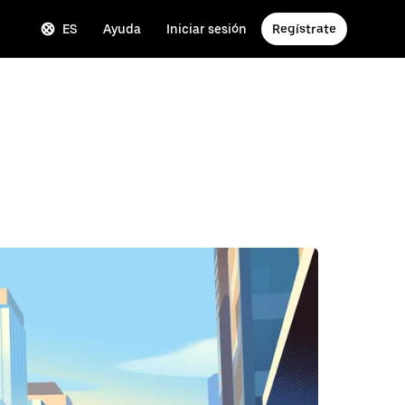
ES
Ayuda
Iniciar sesión
Regístrate