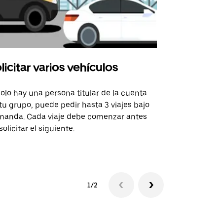
licitar varios vehículos
Uber Shu
solo hay una persona titular de la cuenta
La opción de
tu grupo, puede pedir hasta 3 viajes bajo
rutas selecc
anda. Cada viaje debe comenzar antes
sedes de ev
solicitar el siguiente.
Consulta la 
1/2