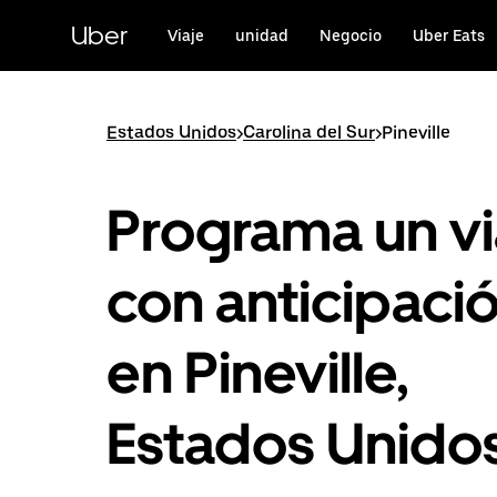
Saltar
al
Uber
Viaje
unidad
Negocio
Uber Eats
contenido
principal
Estados Unidos
>
Carolina del Sur
>
Pineville
Programa un vi
con anticipaci
en Pineville,
Estados Unido