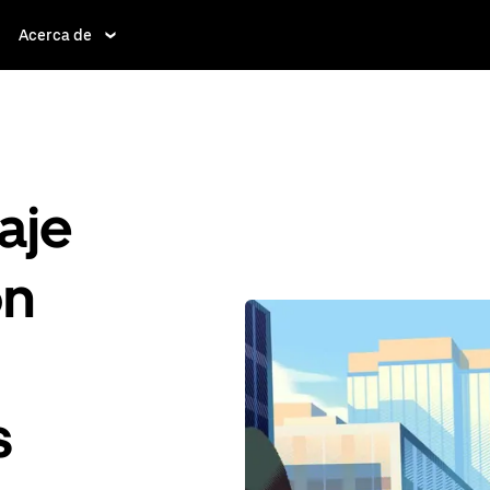
Acerca de
aje
ón
s