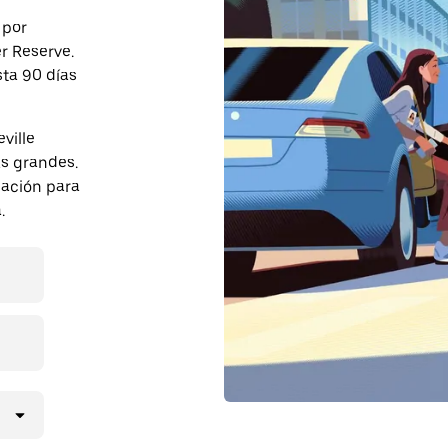
 por
r Reserve.
sta 90 días
ville
s grandes.
pación para
.