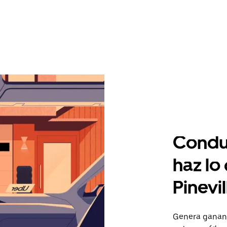
Condu
haz lo
Pinevil
Genera gananc