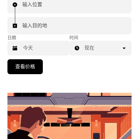
输入位置
输入目的地
日期
时间
现在
按
查看价格
向
下
箭
头
键
可
浏
览
日