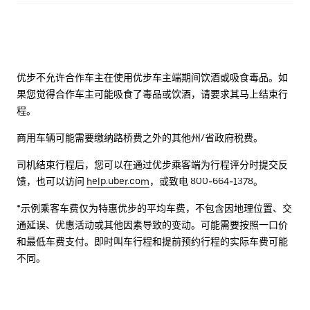
优步不允许合作车主在使用优步车主端期间饮酒或吸食毒品。如
果您觉得合作车主可能吸食了毒品或饮酒，请要求其马上结束行
程。
商用车辆可能需要缴纳路桥费之外的其他州/省政府税费。
司机结束行程后，您可以在通过优步乘客端为行程评分时提交反
馈，也可以访问
help.uber.com
，或致电 800-664-1378。
*示例乘客车费仅为特惠优步的平均车费，不包含因地理位置、交
通延误、优惠活动或其他因素导致的变动。可能需要按照一口价
和最低车费支付。即时叫车行程和提前预约行程的实际车费可能
不同。