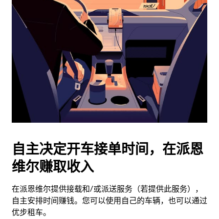
历
并
选
择
日
期。
按
退
出
键
可
关
闭
自主决定开车接单时间，在派恩
日
维尔赚取收入
历。
在派恩维尔提供接载和/或派送服务（若提供此服务），
自主安排时间赚钱。您可以使用自己的车辆，也可以通过
优步租车。