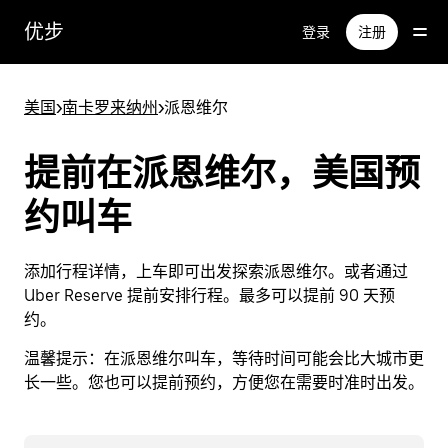
跳
优步
登录
注册
至
主
要
美国
>
南卡罗来纳州
>
派恩维尔
内
容
提前在派恩维尔，美国预
约叫车
添加行程详情，上车即可出发探索派恩维尔。或者通过
Uber Reserve 提前安排行程。最多可以提前 90 天预
约。
温馨提示：
在派恩维尔叫车，等待时间可能会比大城市更
长一些。您也可以提前预约，方便您在需要时准时出发。