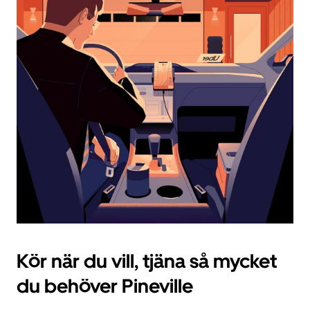
datum.
Tryck
på
ESC-
knappen
för
att
stänga
kalendern.
Kör när du vill, tjäna så mycket
du behöver Pineville