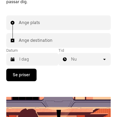
passar dig.
Ange plats
Ange destination
Datum
Tid
Nu
Tryck
Se priser
på
nedåtpilen
för
att
använda
kalendern
och
välja
ett