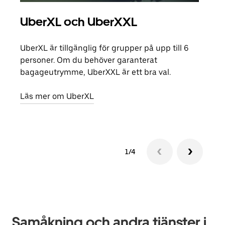
UberXL och UberXXL
Gr
UberXL är tillgänglig för grupper på upp till 6
När d
personer. Om du behöver garanterat
din 
bagageutrymme, UberXXL är ett bra val.
egen
Läs mer om UberXL
Läs 
1/4
Samåkning och andra tjänster i